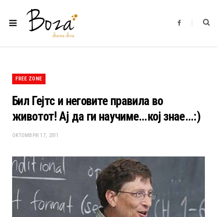
F
a
c
e
b
o
o
k
FREE ZONE
Бил Гејтс и неговите правила во
животот! Ај да ги научиме…кој знае…:)
ОКТОМВРИ 17, 2011