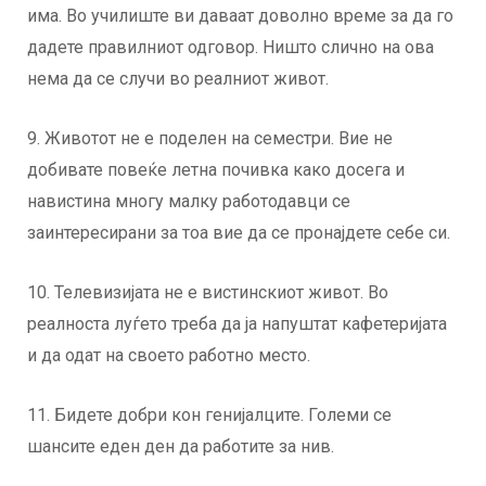
има. Во училиште ви даваат доволно време за да го
дадете правилниот одговор. Ништо слично на ова
нема да се случи во реалниот живот.
9. Животот не е поделен на семестри. Вие не
добивате повеќе летна почивка како досега и
навистина многу малку работодавци се
заинтересирани за тоа вие да се пронајдете себе си.
10. Телевизијата не е вистинскиот живот. Во
реалноста луѓето треба да ја напуштат кафетеријата
и да одат на своето работно место.
11. Бидете добри кон генијалците. Големи се
шансите еден ден да работите за нив.