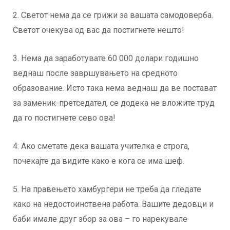
2. Светот нема да се грижи за вашата самодоверба.
Светот очекува од вас да постигнете нешто!
3. Нема да заработувате 60 000 долари годишно
веднаш после завршувањето на средното
образование. Исто така нема веднаш да ве постават
за заменик-претседател, се додека не вложите труд
да го постигнете сево ова!
4. Ако сметате дека вашата учителка е строга,
почекајте да видите како е кога се има шеф.
5. На правењето хамбургери не треба да гледате
како на недостоинствена работа. Вашите дедовци и
баби имале друг збор за ова – го нарекувале