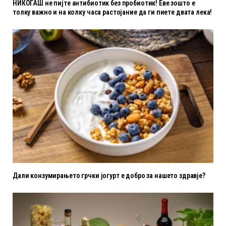
НИКОГАШ не пијте антибиотик без пробиотик! Еве зошто е
толку важно и на колку часа растојание да ги пиете двата лека!
Дали конзумирањето грчки јогурт е добро за нашето здравје?