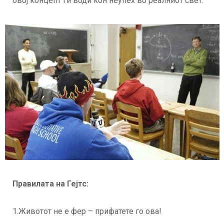
овој концепт ги води кон неупех во реалниот свет.
Правилата на Гејтс:
1.Животот не е фер – прифатете го ова!