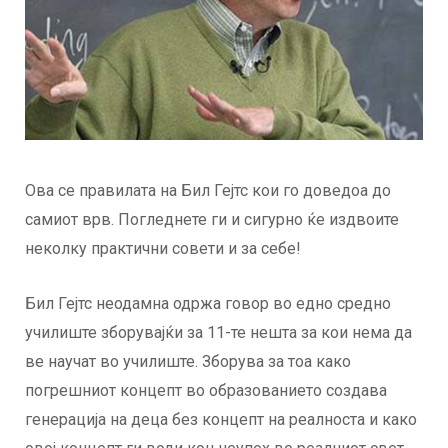
Ова се правилата на Бил Гејтс кои го доведоа до
самиот врв. Погледнете ги и сигурно ќе издвоите
неколку практични совети и за себе!
Бил Гејтс неодамна одржа говор во едно средно
училиште зборувајќи за 11-те нешта за кои нема да
ве научат во училиште. Зборува за тоа како
погрешниот концепт во образованието создава
генерација на деца без концепт на реалноста и како