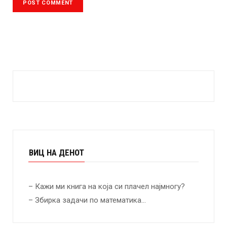
ВИЦ НА ДЕНОТ
– Кажи ми книга на која си плачел најмногу?
– Збирка задачи по математика…