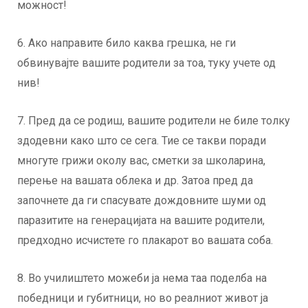
можност!
6. Ако направите било каква грешка, не ги
обвинувајте вашите родители за тоа, туку учете од
нив!
7. Пред да се родиш, вашите родители не биле толку
здодевни како што се сега. Тие се такви поради
многуте грижи околу вас, сметки за школарина,
перење на вашата облека и др. Затоа пред да
започнете да ги спасувате дождовните шуми од
паразитите на генерацијата на вашите родители,
предходно исчистете го плакарот во вашата соба.
8. Во училиштето можеби ја нема таа поделба на
победници и губитници, но во реалниот живот ја