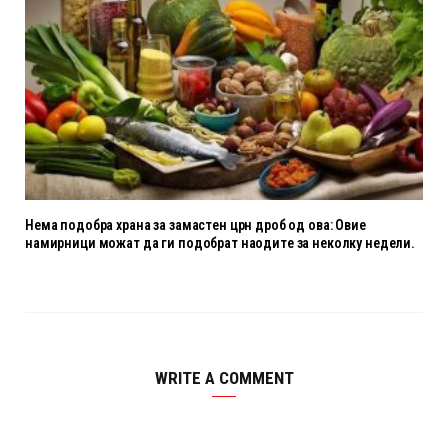
Нема подобра храна за замастен црн дроб од ова: Овие
намирници можат да ги подобрат наодите за неколку недели.
WRITE A COMMENT