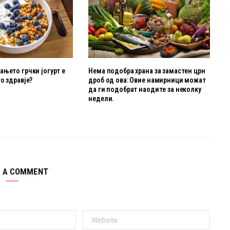
њето грчки јогурт е
Нема подобра храна за замастен црн
о здравје?
дроб од ова: Овие намирници можат
да ги подобрат наодите за неколку
недели.
E A COMMENT