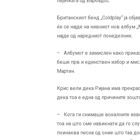
пејачката од Барбадос.
Британскиот бенд „Coldplay“ ја објав
ќе се најде на нивниот нов албум „
најде од наредниот понеделник.
– Албумот е замислен како приказ
беше прв и единствен избор и мисл
Мартин.
Крис вели дека Ријана има прекрасе
дека тоа е една од причините зошто
– Кога ги снимаше вокалните изве
тоа на што сме навикнати да го сл
поинаква песна од оние што таа до