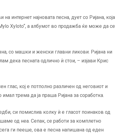
и на интернет најновата песна, дует со Ријана, која
Mylo Xyloto“, а албумот во продажба ќе може да се
на, со машки и женски главни ликови. Ријана ни
ам дека песната одлично ѝ стои, – изјави Крис
н глас, кој е потполно различен од неговиот и
 имал трема да ја праша Ријана за соработка.
дби, си помислив колку ѝ е гласот поинаков од
ушаме од неа. Сепак, се работи за комплетно
сега ги пееше, ова е песна напишана од еден