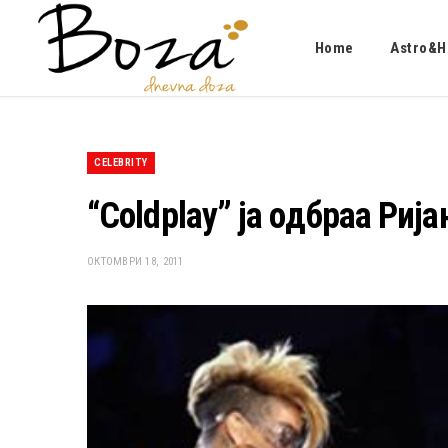
Home
Astro&H
CELEBRITY
“Coldplay” ја одбраа Рија
ОКТОМВРИ 18, 2011