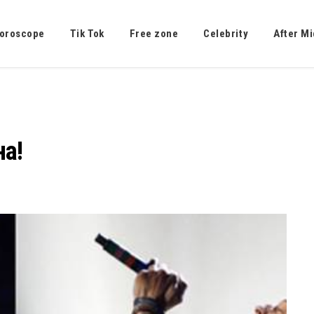
oroscope
Tik Tok
Free zone
Celebrity
After Mi
на!