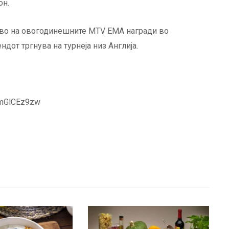
он.
иво на овогодинешните MTV EMA награди во
ндот тргнува на турнеја низ Англија.
1mGlCEz9zw