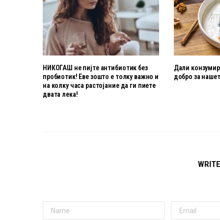
НИКОГАШ не пијте антибиотик без
Дали конзумира
пробиотик! Еве зошто е толку важно и
добро за нашет
на колку часа растојание да ги пиете
двата лека!
WRIT