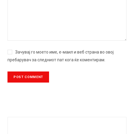
Зачувај го моето име, е-маил и веб страна во овој
пребарувач за следниот пат кога ќе коментирам.