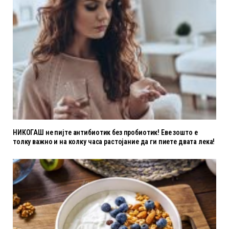
НИКОГАШ не пијте антибиотик без пробиотик! Еве зошто е
толку важно и на колку часа растојание да ги пиете двата лека!