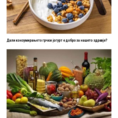
Дали конзумирањето грчки јогурт е добро за нашето здравје?