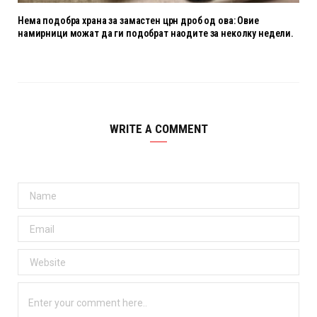
Нема подобра храна за замастен црн дроб од ова: Овие
намирници можат да ги подобрат наодите за неколку недели.
WRITE A COMMENT