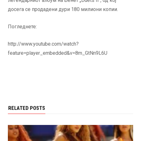
легендарниот албум на Бенет „Duets II“, од кој
досега се продадени дури 180 милиони копии.
Погледнете:
http://www.youtube.com/watch?
feature=player_embedded&v=8m_GtNn9L6U
RELATED POSTS