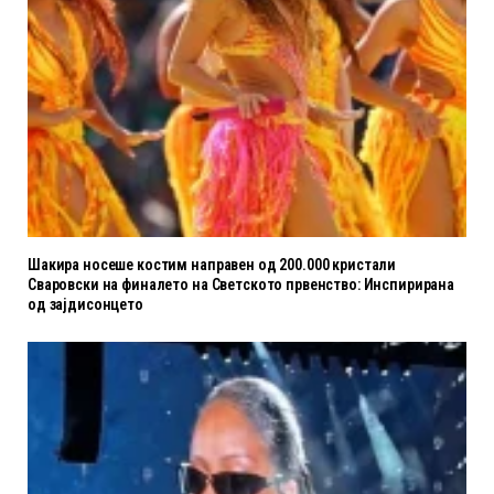
Шакира носеше костим направен од 200.000 кристали
Сваровски на финалето на Светското првенство: Инспирирана
од зајдисонцето