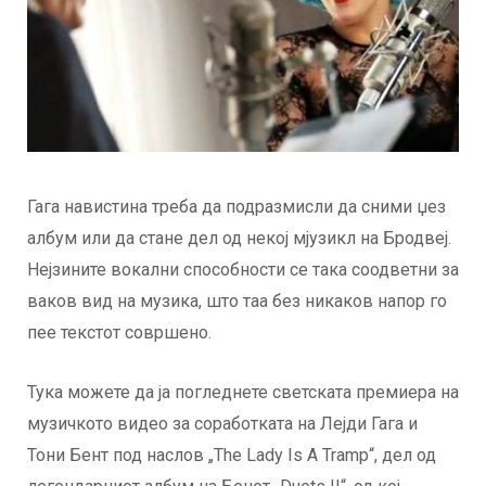
Гага навистина треба да подразмисли да сними џез
албум или да стане дел од некој мјузикл на Бродвеј.
Нејзините вокални способности се така соодветни за
ваков вид на музика, што таа без никаков напор го
пее текстот совршено.
Тука можете да ја погледнете светската премиера на
музичкото видео за соработката на Лејди Гага и
Тони Бент под наслов „The Lady Is A Tramp“, дел од