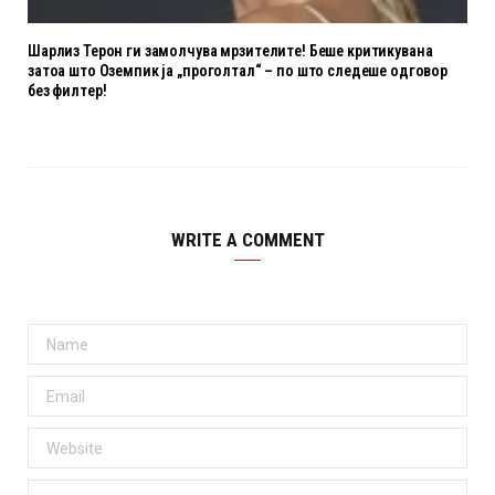
Шарлиз Терон ги замолчува мрзителите! Беше критикувана
затоа што Оземпик ја „проголтал“ – по што следеше одговор
без филтер!
WRITE A COMMENT