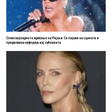
Спектакуларното враќање на Ријана: Се појави на сцената и
предизвика еуфорија кај публиката