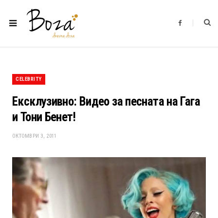
F
a
c
e
b
o
o
k
CELEBRITY
Ексклузивно: Видео за песната на Гага
и Тони Бенет!
ОКТОМВРИ 3, 2011