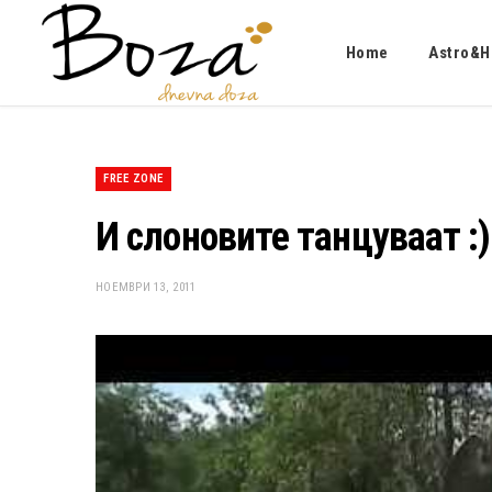
Home
Astro&H
FREE ZONE
И слоновите танцуваат :)
НОЕМВРИ 13, 2011