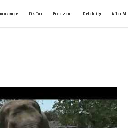
oroscope
Tik Tok
Free zone
Celebrity
After Mi