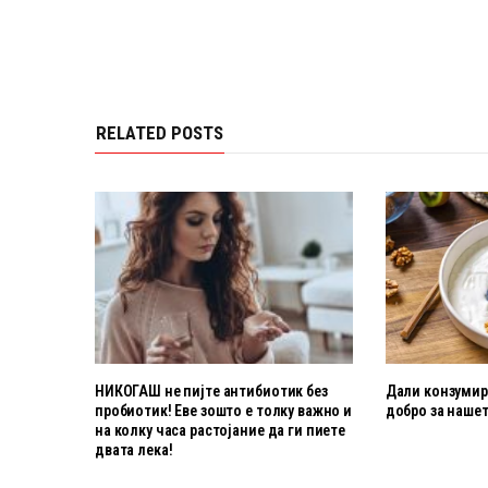
RELATED POSTS
НИКОГАШ не пијте антибиотик без
Дали конзумира
пробиотик! Еве зошто е толку важно и
добро за нашет
на колку часа растојание да ги пиете
двата лека!