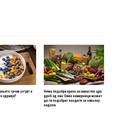
њето грчки јогурт е
Нема подобра храна за замастен црн
о здравје?
дроб од ова: Овие намирници можат
да ги подобрат наодите за неколку
недели.