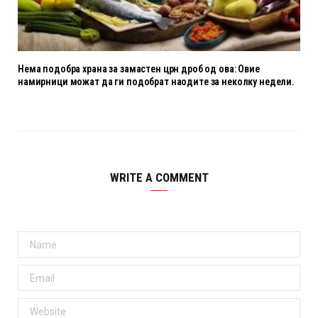
Нема подобра храна за замастен црн дроб од ова: Овие
намирници можат да ги подобрат наодите за неколку недели.
WRITE A COMMENT