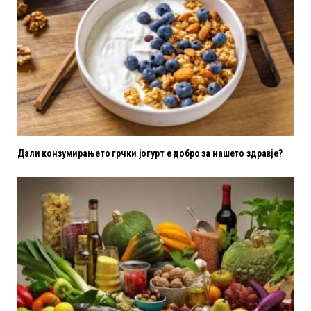
Дали конзумирањето грчки јогурт е добро за нашето здравје?