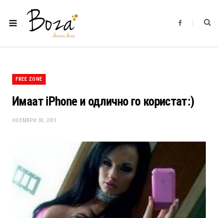
F
a
c
e
b
o
o
k
FREE ZONE
Имаат iPhone и одлично го користат:)
НОЕМВРИ 30, 2011