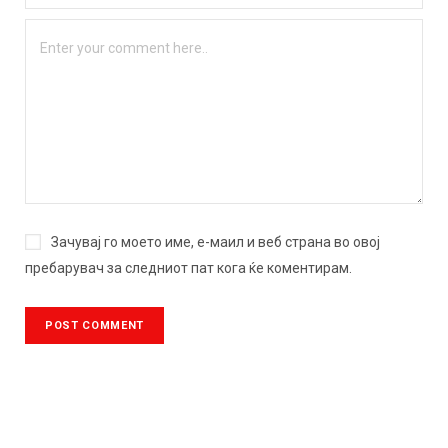
Зачувај го моето име, е-маил и веб страна во овој
пребарувач за следниот пат кога ќе коментирам.