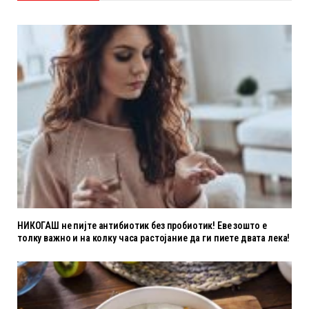
НИКОГАШ не пијте антибиотик без пробиотик! Еве зошто е
толку важно и на колку часа растојание да ги пиете двата лека!