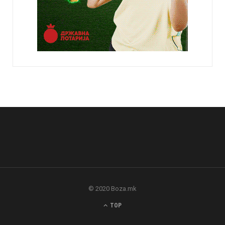
© 2020 Boza.mk
TOP