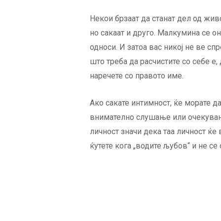
Некои брзаат да станат дел од живо
но сакаат и друго. Малкумина се о
односи. И затоа вас никој не ве сп
што треба да расчистите со себе е, 
наречете со правото име.
Ако сакате интимност, ќе морате да
внимателно слушање или очекувањ
личност значи дека таа личност ќе 
ќутете кога „водите љубов“ и не се