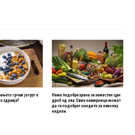
њето грчки јогурт е
Нема подобра храна за замастен црн
о здравје?
дроб од ова: Овие намирници можат
да ги подобрат наодите за неколку
недели.