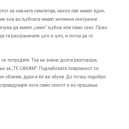
тот на нивната симпатија, некои пак имаат едно,
ние кои во љубовта имаат интимни сексуални
речува да имате „само“ љубов или само секс. Прво
да ги разграничите што е што, и потоа да го
 се потрудите. Тоа не значи, долги разговори,
е за „ТЕ САКАМ“. Подлабоката поврзаност со
ве обземе, дури и ќе ве збуни. До тогаш подобро
 оправдувајте кога само сексот е во прашање.