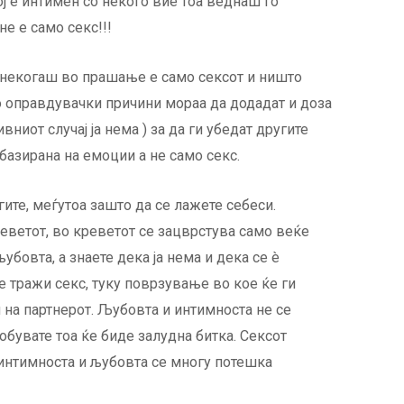
ој е интимен со некого вие тоа веднаш го
е е само секс!!!
онекогаш во прашање е само сексот и ништо
о оправдувачки причини мораа да додадат и доза
вниот случај ја нема ) за да ги убедат другите
базирана на емоции а не само секс.
ите, меѓутоа зашто да се лажете себеси.
еветот, во креветот се зацврстува само веќе
убовта, а знаете дека ја нема и дека се è
 тражи секс, туку поврзување во кое ќе ги
 на партнерот. Љубовта и интимноста не се
обувате тоа ќе биде залудна битка. Сексот
 интимноста и љубовта се многу потешка