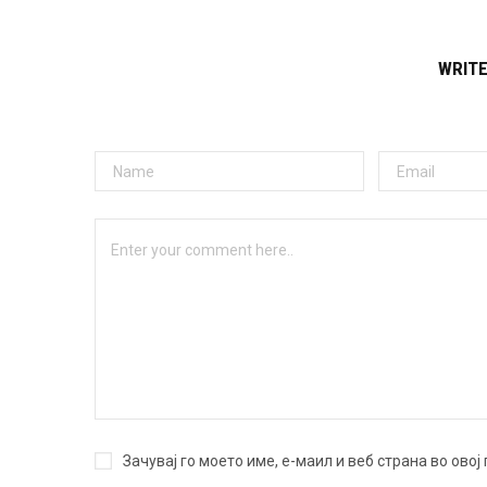
WRIT
Зачувај го моето име, е-маил и веб страна во ово