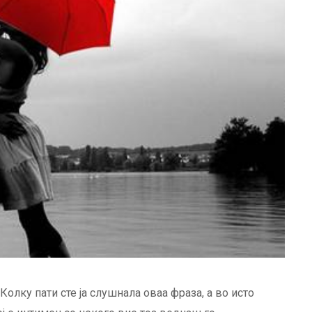
олку пати сте ја слушнала оваа фраза, а во исто