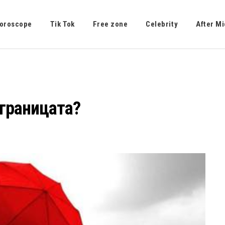
oroscope
Tik Tok
Free zone
Celebrity
After Mi
 границата?