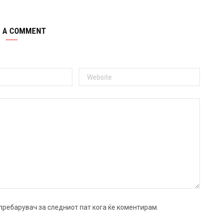
E A COMMENT
ј пребарувач за следниот пат кога ќе коментирам.