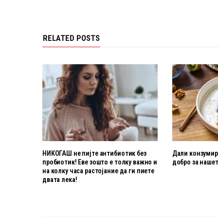
RELATED POSTS
НИКОГАШ не пијте антибиотик без
Дали конзумира
пробиотик! Еве зошто е толку важно и
добро за нашет
на колку часа растојание да ги пиете
двата лека!