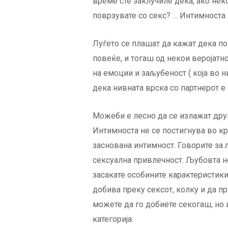
време сте заклучиле дека, ако нек
поврзувате со секс? … Интимноста н
Луѓето се плашат да кажат дека п
повеќе, и тогаш од некои веројатн
на емоции и заљубеност ( која во ни
дека нивната врска со партнерот е 
Можеби е лесно да се излажат друг
Интимноста не се постигнува во кр
заснована интимност. Говорите за љ
сексуална привлечност. Љубовта не
засакате особините карактеристики
добива преку сексот, колку и да пр
можете да го добиете секогаш, но
категорија.