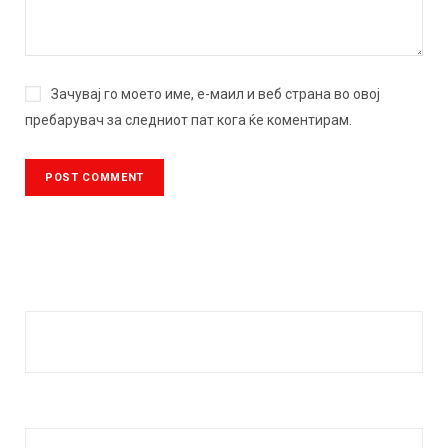
Зачувај го моето име, е-маил и веб страна во овој
пребарувач за следниот пат кога ќе коментирам.