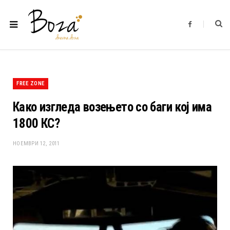
F
a
c
e
b
o
o
k
FREE ZONE
Како изгледа возењето со баги кој има
1800 КС?
НОЕМВРИ 12, 2011