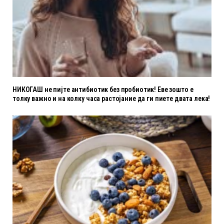
НИКОГАШ не пијте антибиотик без пробиотик! Еве зошто е
толку важно и на колку часа растојание да ги пиете двата лека!