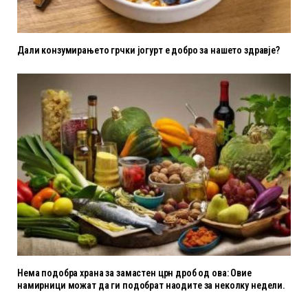
Дали конзумирањето грчки јогурт е добро за нашето здравје?
Нема подобра храна за замастен црн дроб од ова: Овие
намирници можат да ги подобрат наодите за неколку недели.