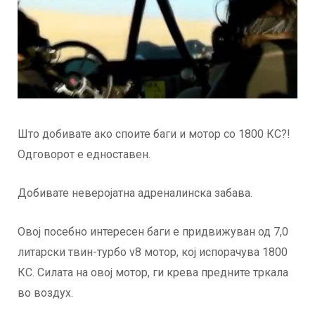
Што добивате ако споите баги и мотор со 1800 КС?!
Одговорот е едноставен.
Добивате неверојатна адреналинска забава.
Овој посебно интересен баги е придвижуван од 7,0
литарски твин-турбо v8 мотор, кој испорачува 1800
КС. Силата на овој мотор, ги крева предните тркала
во воздух.