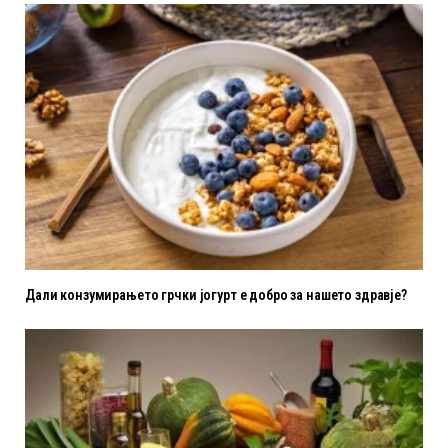
Дали конзумирањето грчки јогурт е добро за нашето здравје?