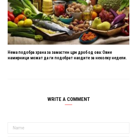
Нема подобра храна за замастен црн дроб од ова: Овие
намирници можат да ги подобрат наодите за неколку недели.
WRITE A COMMENT