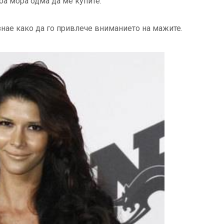
тоа мора одма да ме купите.
знае како да го привлече вниманието на мажите.