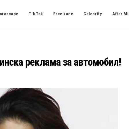
oroscope
Tik Tok
Free zone
Celebrity
After Mi
стинска реклама за автомобил!