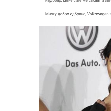
најдобар, мене сите ме сакаат и за
Многу добро одбрано, Volkswagen 