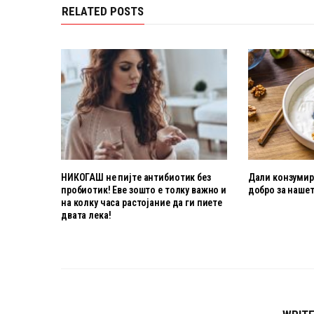
RELATED POSTS
НИКОГАШ не пијте антибиотик без
Дали конзумира
пробиотик! Еве зошто е толку важно и
добро за нашет
на колку часа растојание да ги пиете
двата лека!