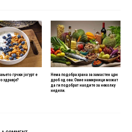
њето грчки јогурт е
Нема подобра храна за замастен црн
о здравје?
дроб од ова: Овие намирници можат
да ги подобрат наодите за неколку
недели.