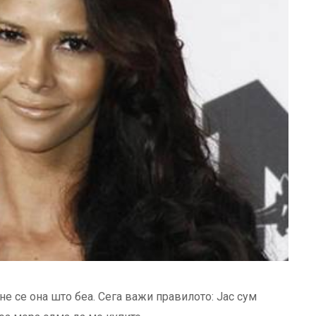
не се она што беа. Сега важи правилото: Јас сум