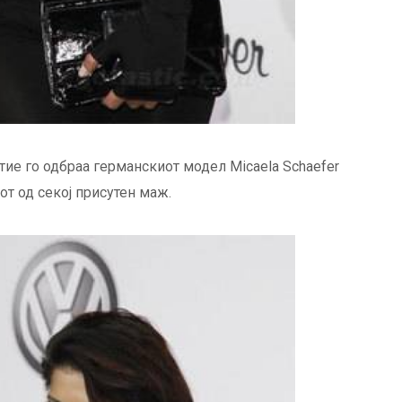
тие го одбраа германскиот модел Micaela Schaefer
дот од секој присутен маж.