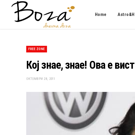
Home
Astro&H
FREE ZONE
Кој знае, знае! Ова е ви
ОКТОМВРИ 28, 2011