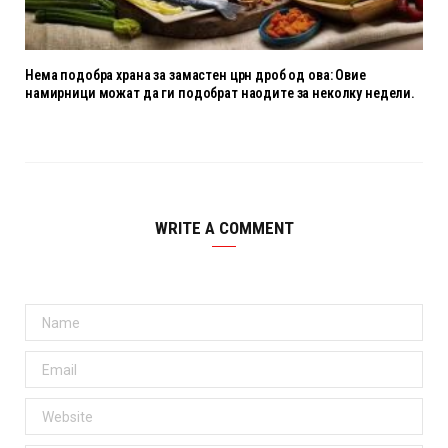
Нема подобра храна за замастен црн дроб од ова: Овие
намирници можат да ги подобрат наодите за неколку недели.
WRITE A COMMENT