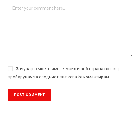
Зачувај го моето име, е-маил и веб страна во овој
пребарувач за следниот пат кога ќе коментирам.