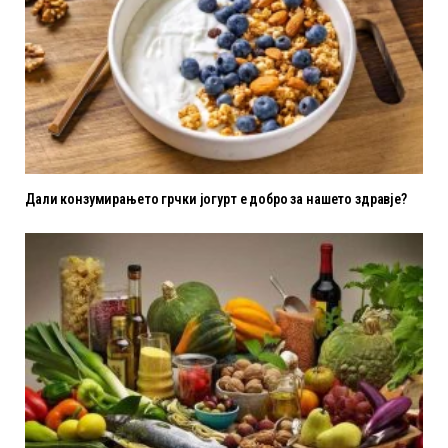
Дали конзумирањето грчки јогурт е добро за нашето здравје?