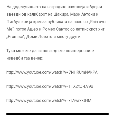
На доделувањето на наградите настапија и бројни
ѕвезди од калибарот на Шакира, Марк Антони и
Питбул кои ја кренаа публиката на нозе со „Rain over
Me“, потоа Ашер и Ромео Сантос со латинскиот хит
„Promise“, Деми Ловато и многу други.
Тука можете да ги погледнете поинтересните
изведби таа вечер:
http://www.youtube.com/watch?v=7NHRUmNAkPA
http://www.youtube.com/watch?v=TTXZtO-LV9o
http://www.youtube.com/watch?v=xl7rwrxktHM