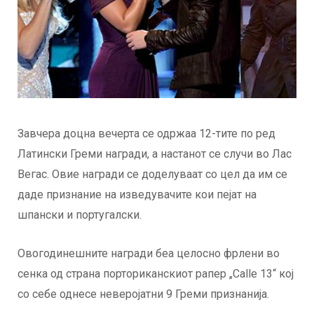
Завчера доцна вечерта се одржаа 12-тите по ред
Латински Греми награди, а настанот се случи во Лас
Вегас. Овие награди се доделуваат со цел да им се
даде признание на изведувачите кои пејат на
шпански и португалски.
Овогодинешните награди беа целосно фрлени во
сенка од страна порториканскиот рапер „Calle 13“ кој
со себе однесе неверојатни 9 Греми признанија.