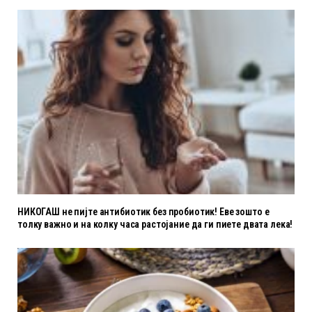
НИКОГАШ не пијте антибиотик без пробиотик! Еве зошто е
толку важно и на колку часа растојание да ги пиете двата лека!