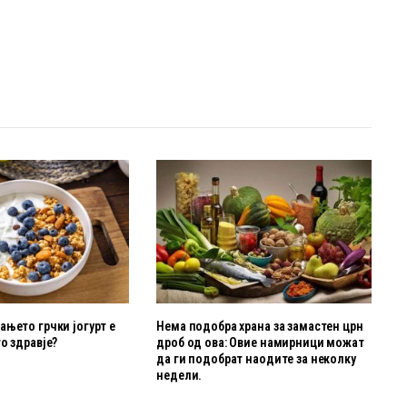
њето грчки јогурт е
Нема подобра храна за замастен црн
о здравје?
дроб од ова: Овие намирници можат
да ги подобрат наодите за неколку
недели.