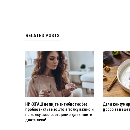
RELATED POSTS
НИКОГАШ не пијте антибиотик без
Дали конзумира
пробиотик! Еве зошто е толку важно и
добро за нашет
на колку часа растојание да ги пиете
двата лека!