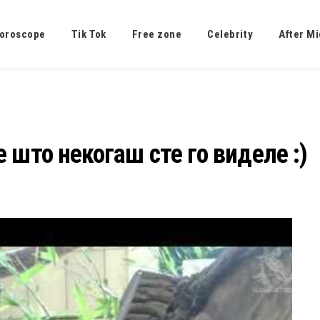
oroscope
Tik Tok
Free zone
Celebrity
After Mi
 што некогаш сте го виделе :)