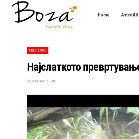
Home
Astro&H
FREE ZONE
Најслаткото превртување
ДЕКЕМВРИ 11, 2011