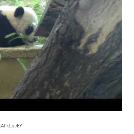
rtAFkLqcEY