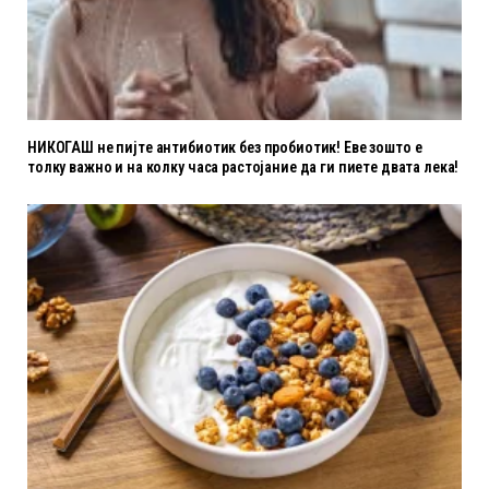
НИКОГАШ не пијте антибиотик без пробиотик! Еве зошто е
толку важно и на колку часа растојание да ги пиете двата лека!