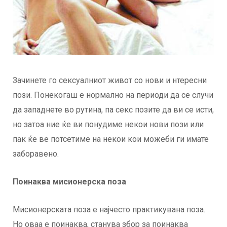
Зачинете го сексуалниот живот со нови и нтересни
пози. Понекогаш е нормално на периоди да се случи
да западнете во рутина, па секс позите да ви се исти,
но затоа ние ќе ви понудиме некои нови пози или
пак ќе ве потсетиме на некои кои можеби ги имате
заборавено.
Поинаква мисионерска поза
Мисионерската поза е најчесто практикувана поза.
Но оваа е поинаква, станува збор за поинаква