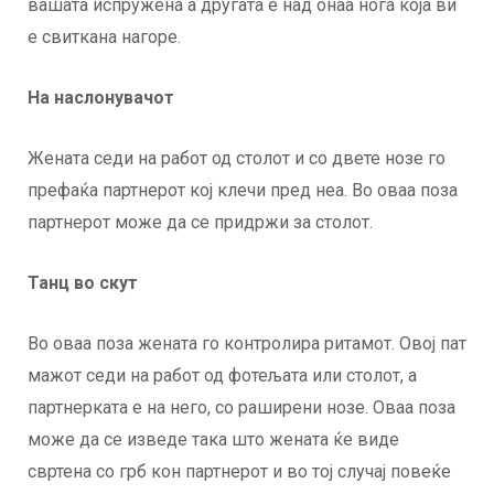
вашата испружена а другата е над онаа нога која ви
е свиткана нагоре.
На наслонувачот
Жената седи на работ од столот и со двете нозе го
префаќа партнерот кој клечи пред неа. Во оваа поза
партнерот може да се придржи за столот.
Танц во скут
Во оваа поза жената го контролира ритамот. Овој пат
мажот седи на работ од фотељата или столот, а
партнерката е на него, со раширени нозе. Оваа поза
може да се изведе така што жената ќе виде
свртена со грб кон партнерот и во тој случај повеќе