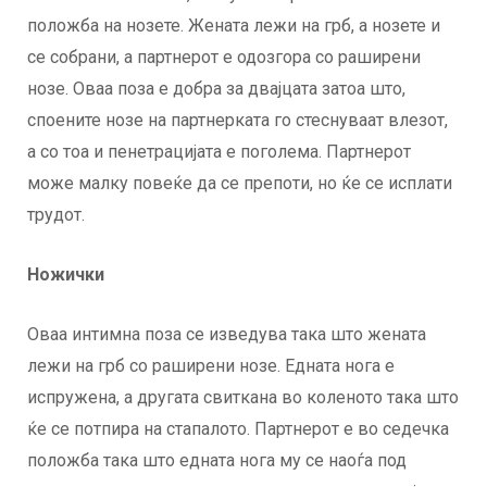
положба на нозете. Жената лежи на грб, а нозете и
се собрани, а партнерот е одозгора со раширени
нозе. Оваа поза е добра за двајцата затоа што,
споените нозе на партнерката го стеснуваат влезот,
а со тоа и пенетрацијата е поголема. Партнерот
може малку повеќе да се препоти, но ќе се исплати
трудот.
Ножички
Оваа интимна поза се изведува така што жената
лежи на грб со раширени нозе. Едната нога е
испружена, а другата свиткана во коленото така што
ќе се потпира на стапалото. Партнерот е во седечка
положба така што едната нога му се наоѓа под