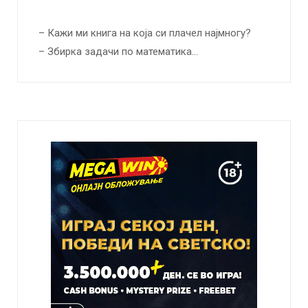
– Кажи ми книга на која си плачел најмногу?
– Збирка задачи по математика…