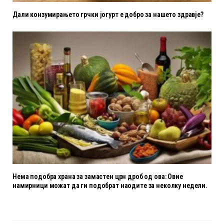
Дали конзумирањето грчки јогурт е добро за нашето здравје?
Нема подобра храна за замастен црн дроб од ова: Овие
намирници можат да ги подобрат наодите за неколку недели.