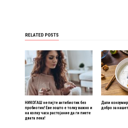
RELATED POSTS
НИКОГАШ не пијте антибиотик без
Дали конзумира
пробиотик! Еве зошто е толку важно и
добро за нашет
на колку часа растојание да ги пиете
двата лека!