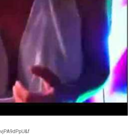
hvjPA9dPpU&f