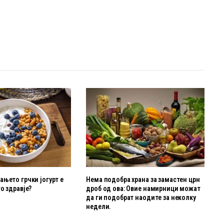
њето грчки јогурт е
Нема подобра храна за замастен црн
о здравје?
дроб од ова: Овие намирници можат
да ги подобрат наодите за неколку
недели.