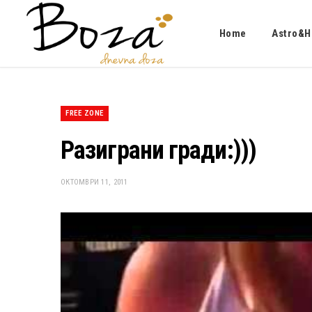
Home
Astro&H
FREE ZONE
Разиграни гради:)))
ОКТОМВРИ 11, 2011