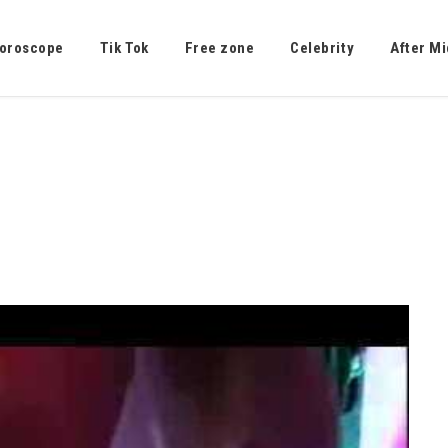
oroscope
Tik Tok
Free zone
Celebrity
After Mi