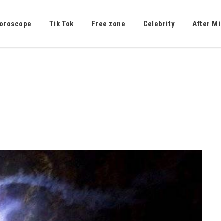
oroscope
Tik Tok
Free zone
Celebrity
After Mi