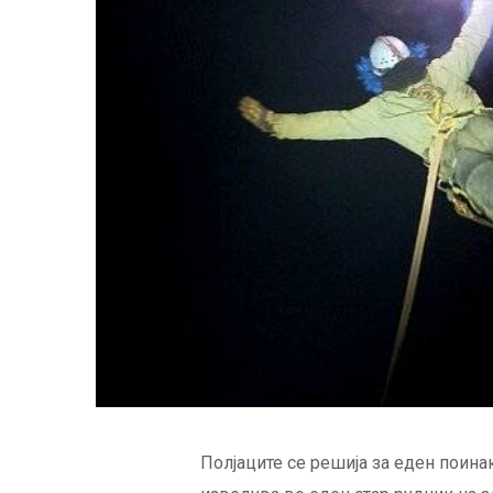
Полјаците се решија за еден поинак