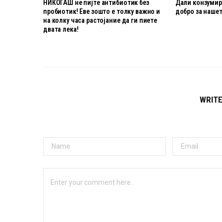
НИКОГАШ не пијте антибиотик без
Дали конзумира
пробиотик! Еве зошто е толку важно и
добро за нашет
на колку часа растојание да ги пиете
двата лека!
WRIT