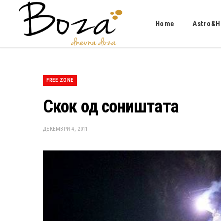
Home
Astro&H
FREE ZONE
Скок од соништата
ДЕКЕМВРИ 4, 2011