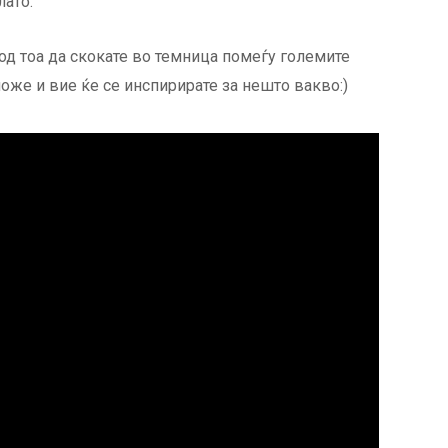
лато.
од тоа да скокате во темница помеѓу големите
може и вие ќе се инспирирате за нешто вакво:)