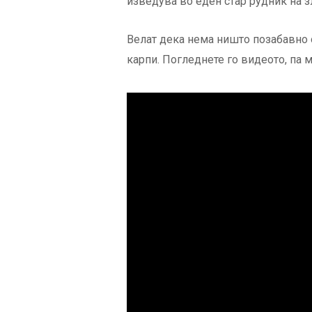
изведува во еден стар рудник на з
Велат дека нема ништо позабавно 
карпи. Погледнете го видеото, па 