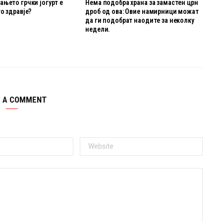
њето грчки јогурт е
Нема подобра храна за замастен црн
о здравје?
дроб од ова: Овие намирници можат
да ги подобрат наодите за неколку
недели.
E A COMMENT