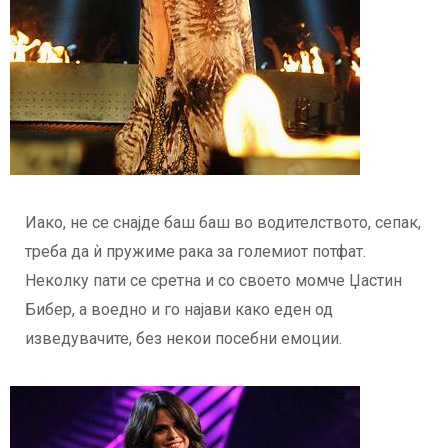
Иако, не се снајде баш баш во водителството, сепак,
треба да ѝ пружиме рака за големиот потфат.
Неколку пати се сретна и со своето момче Џастин
Бибер, а воедно и го најави како еден од
изведувачите, без некои посебни емоции.