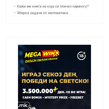
– Кажи ми книга на која си плачел најмногу?
– Збирка задачи по математика…