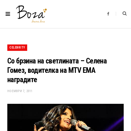
F
a
c
e
b
o
o
k
CELEBRITY
Со брзина на светлината – Селена
Гомез, водителка на MTV EMA
наградите
НОЕМВРИ 7, 2011