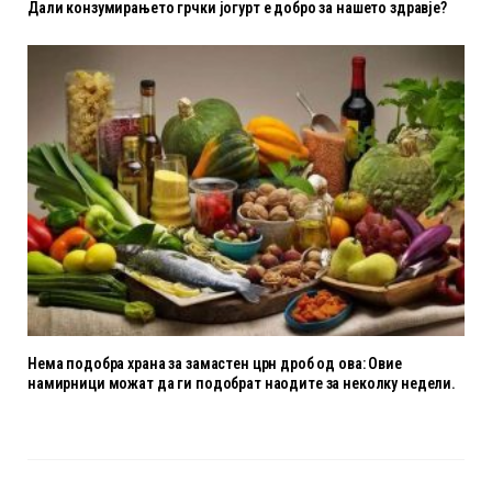
Дали конзумирањето грчки јогурт е добро за нашето здравје?
Нема подобра храна за замастен црн дроб од ова: Овие
намирници можат да ги подобрат наодите за неколку недели.