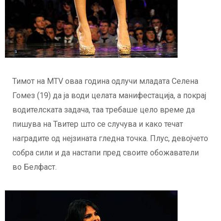
Тимот на MTV оваа година одлучи младата Селена
Гомез (19) да ја води целата манифестација, а покрај
водителската задача, таа требаше цело време да
пишува на Твитер што се случува и како течат
наградите од нејзината гледна точка. Плус, девојчето
собра сили и да настапи пред своите обожаватели
во Белфаст.