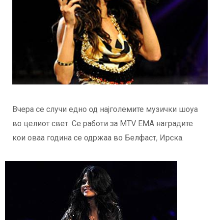
Вчера се случи едно од најголемите музички шоуа
во целиот свет. Се работи за MTV EMA наградите
кои оваа година се одржаа во Белфаст, Ирска.