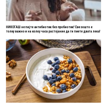
НИКОГАШ не пијте антибиотик без пробиотик! Еве зошто е
толку важно и на колку часа растојание да ги пиете двата лека!