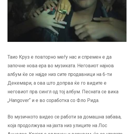
Таио Круз е повторно меѓу нас и спремен е да
започне нова ера во музиката. Неговиот најнов
албум ќе се најде низ сите продавници на 6-ти
Декември, а ова што допрва ќе го видите е
неговиот прв сингл од тој албум. Песната се вика
„Hangover“ и е во соработка со Фло Рида.
Во музичкото видео се работи за домашна забава,
која продолжува на јахта низ улиците на Лос