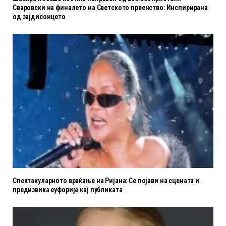
Сваровски на финалето на Светското првенство: Инспирирана
од зајдисонцето
Спектакуларното враќање на Ријана: Се појави на сцената и
предизвика еуфорија кај публиката