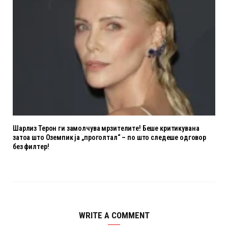
Шарлиз Терон ги замолчува мрзителите! Беше критикувана
затоа што Оземпик ја „проголтал“ – по што следеше одговор
без филтер!
WRITE A COMMENT