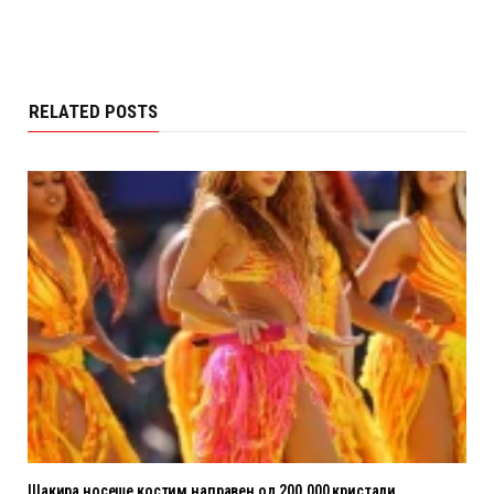
RELATED POSTS
Шакира носеше костим направен од 200.000 кристали