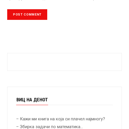
ВИЦ НА ДЕНОТ
– Кажи ми книга на која си плачел најмногу?
– Збирка задачи по математика…