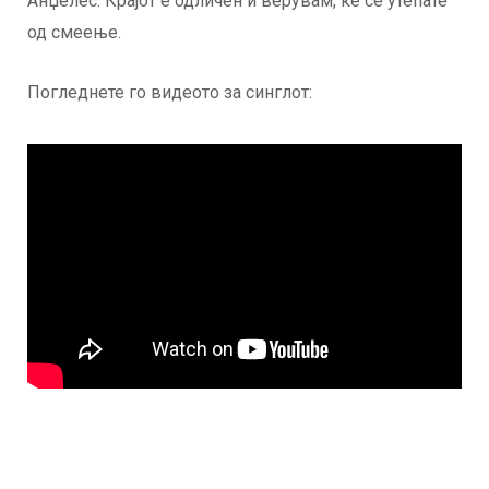
Анџелес. Крајот е одличен и верувам, ќе се утепате
од смеење.
Погледнете го видеото за синглот: