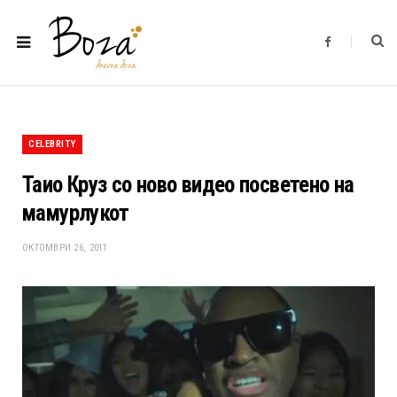
F
a
c
e
b
o
o
k
CELEBRITY
Таио Круз со ново видео посветено на
мамурлукот
ОКТОМВРИ 26, 2011