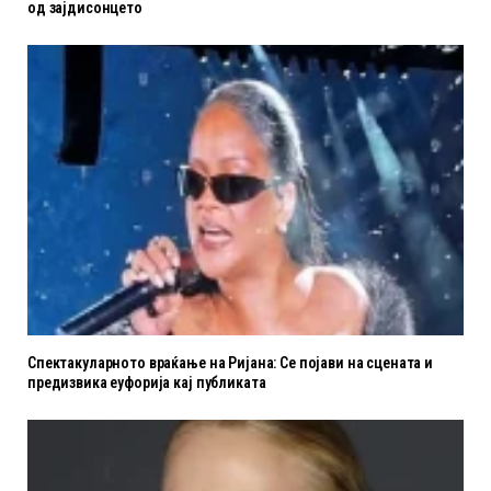
од зајдисонцето
Спектакуларното враќање на Ријана: Се појави на сцената и
предизвика еуфорија кај публиката