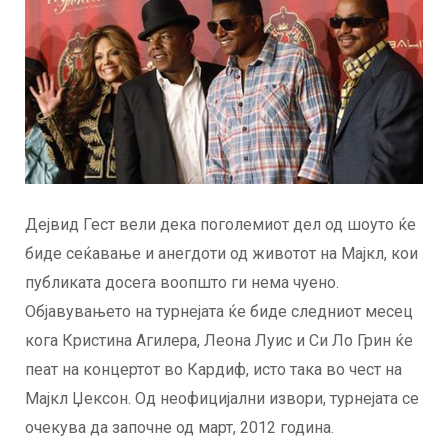
Дејвид Гест вели дека поголемиот дел од шоуто ќе
биде сеќавање и анегдоти од животот на Мајкл, кои
публиката досега воопшто ги нема чуено.
Објавувањето на турнејата ќе биде следниот месец
кога Кристина Агилера, Леона Луис и Си Ло Грин ќе
пеат на концертот во Кардиф, исто така во чест на
Мајкл Џексон. Од неофицијални извори, турнејата се
очекува да започне од март, 2012 година.