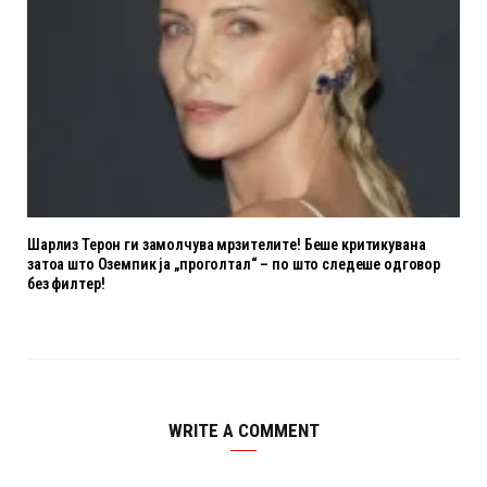
Шарлиз Терон ги замолчува мрзителите! Беше критикувана
затоа што Оземпик ја „проголтал“ – по што следеше одговор
без филтер!
WRITE A COMMENT