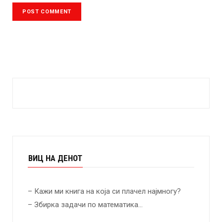
ВИЦ НА ДЕНОТ
– Кажи ми книга на која си плачел најмногу?
– Збирка задачи по математика…