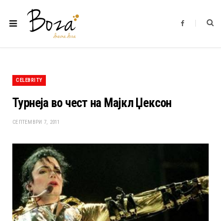
F
a
c
e
b
o
o
k
CELEBRITY
Турнеја во чест на Мајкл Џексон
СЕПТЕМВРИ 7, 2011