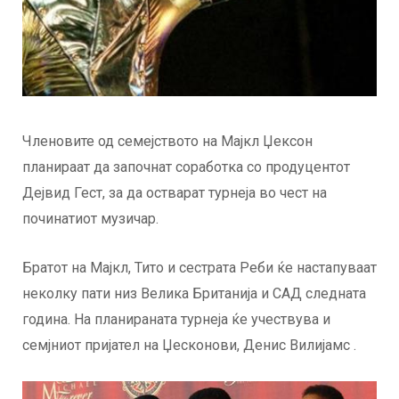
Членовите од семејството на Мајкл Џексон
планираат да започнат соработка со продуцентот
Дејвид Гест, за да остварат турнеја во чест на
починатиот музичар.
Братот на Мајкл, Тито и сестрата Реби ќе настапуваат
неколку пати низ Велика Британија и САД следната
година. На планираната турнеја ќе учествува и
семјниот пријател на Џесконови, Денис Вилијамс .