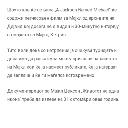
Шоуто кое ќе се вика „A Jackson Named Michael“ ќе
содржи петчасовен филм за Мајкл од архивите на
Дејвид кој досега не е виден и 30-минутно интервју
со мајката на Мајкл, Кетрин.
Тито вели дека со нетрпение ја очекува турнејата и
дека има да разкажува многу приказни за животот
на Мајкл кои ќе ја насмеат публиката, ќе ја натераат
да заплаче и ќе ги маѓепса истовремено.
Документарецот за Мајкл Џексон „Животот на една
икона“ треба да излезе на 31 октомври оваа година.