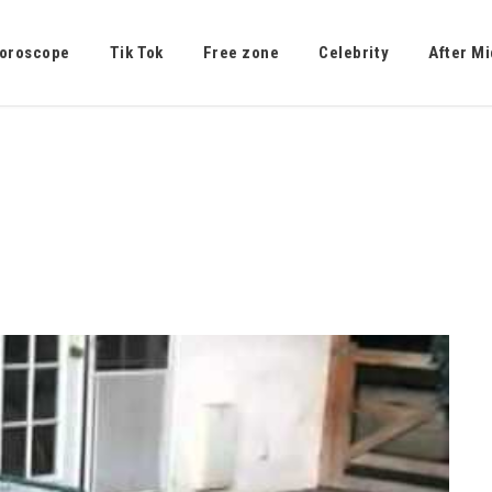
oroscope
Tik Tok
Free zone
Celebrity
After Mi