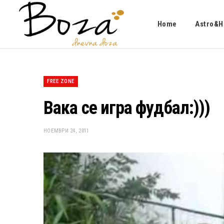
Home
Astro&H
FREE ZONE
Вака се игра фудбал:)))
НОЕМВРИ 24, 2011