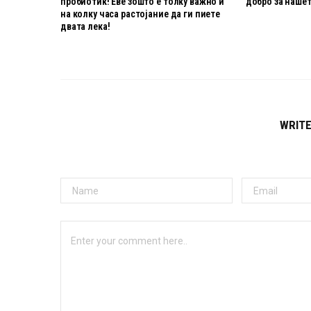
пробиотик! Еве зошто е толку важно и
добро за нашет
на колку часа растојание да ги пиете
двата лека!
WRIT