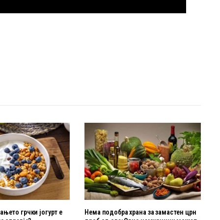
њето грчки јогурт е
Нема подобра храна за замастен црн