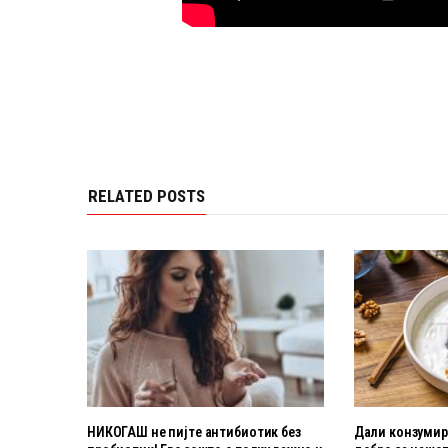
RELATED POSTS
НИКОГАШ не пијте антибиотик без
Дали конзумира