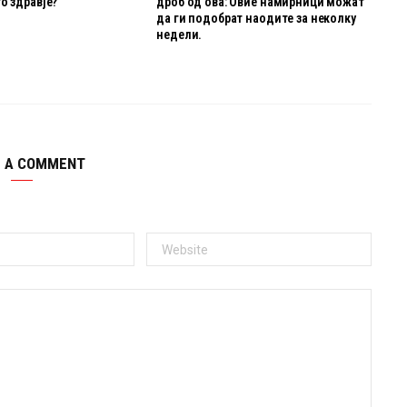
о здравје?
дроб од ова: Овие намирници можат
да ги подобрат наодите за неколку
недели.
E A COMMENT