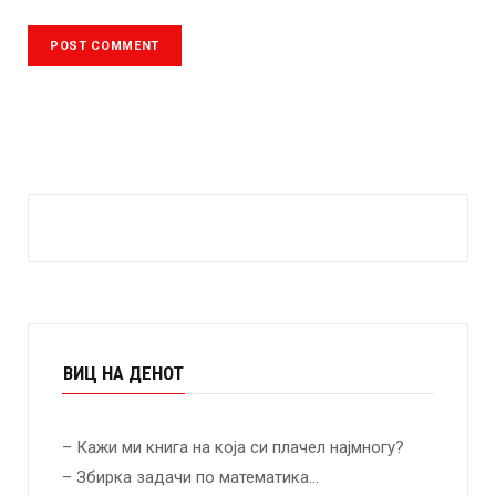
ВИЦ НА ДЕНОТ
– Кажи ми книга на која си плачел најмногу?
– Збирка задачи по математика…