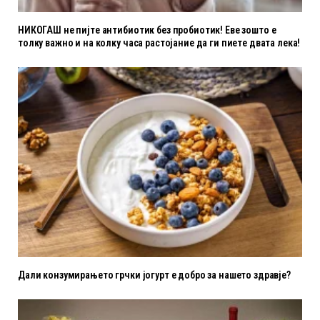
НИКОГАШ не пијте антибиотик без пробиотик! Еве зошто е
толку важно и на колку часа растојание да ги пиете двата лека!
Дали конзумирањето грчки јогурт е добро за нашето здравје?