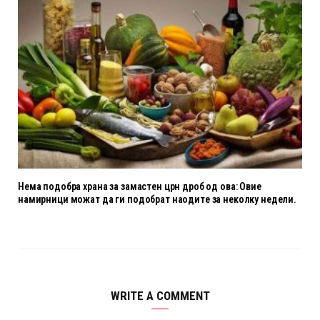
Нема подобра храна за замастен црн дроб од ова: Овие
намирници можат да ги подобрат наодите за неколку недели.
WRITE A COMMENT