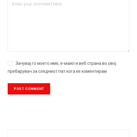
Зачувај го моето име, е-маил и веб страна во овој
пребарувач за следниот пат кога ќе коментирам.