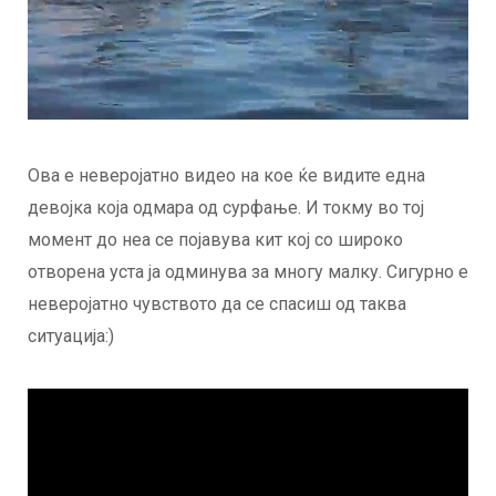
Ова е неверојатно видео на кое ќе видите една
девојка која одмара од сурфање. И токму во тој
момент до неа се појавува кит кој со широко
отворена уста ја одминува за многу малку. Сигурно е
неверојатно чувството да се спасиш од таква
ситуација:)