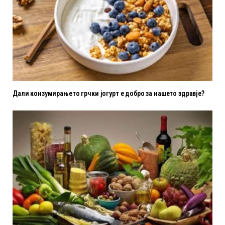
Дали конзумирањето грчки јогурт е добро за нашето здравје?