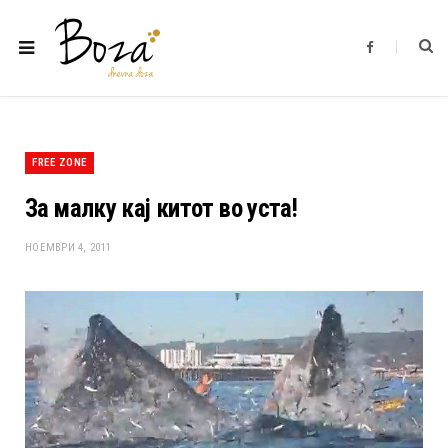
F
a
c
e
b
o
o
k
FREE ZONE
За малку кај китот во уста!
НОЕМВРИ 4, 2011