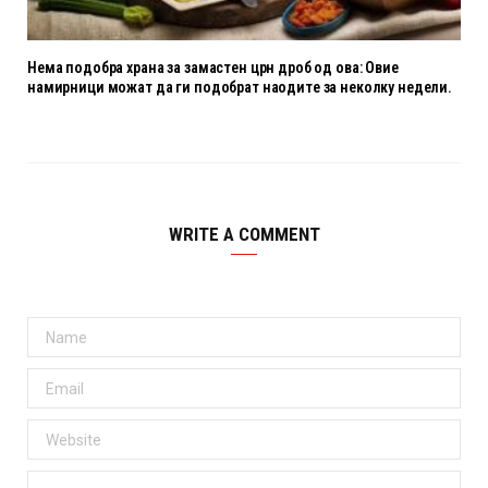
Нема подобра храна за замастен црн дроб од ова: Овие
намирници можат да ги подобрат наодите за неколку недели.
WRITE A COMMENT