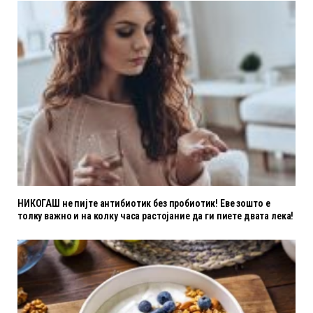
НИКОГАШ не пијте антибиотик без пробиотик! Еве зошто е
толку важно и на колку часа растојание да ги пиете двата лека!