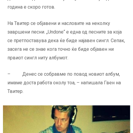
година е скоро готов.
На Твитер се објавени и насловите на неколку
завршени песни. „Undone“ е една од песните за која
се претпоставува дека ќе биде најавен сингл. Сепак,
засега не се знае кога точно ќе биде објавен ни
првиот сингл ниту албумот.
– Денес се собравме по повод новиот албум,
имаме доста работа околу тоа, – напишала Гвен на
Твитер.