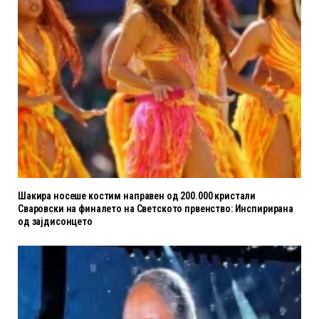
Шакира носеше костим направен од 200.000 кристали
Сваровски на финалето на Светското првенство: Инспирирана
од зајдисонцето