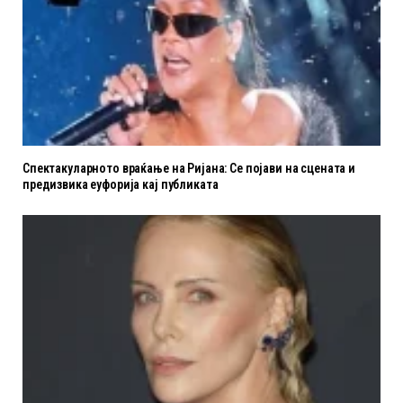
Спектакуларното враќање на Ријана: Се појави на сцената и
предизвика еуфорија кај публиката