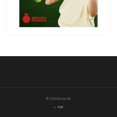
© 2020 Boza.mk
TOP