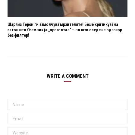
Шарлиз Терон ги замолчува мрзителите! Беше критикувана
затоа што Оземпик ја „проголтал“ – по што следеше одговор
без филтер!
WRITE A COMMENT