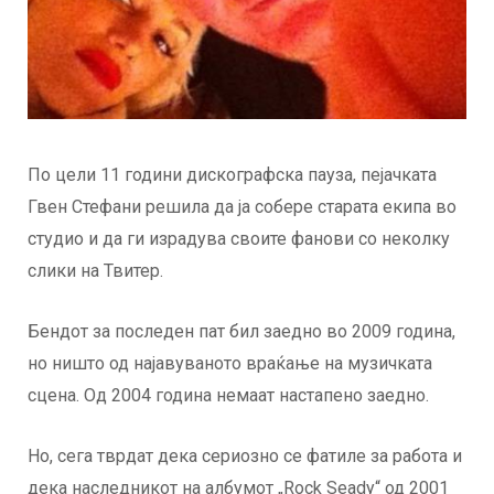
По цели 11 години дискографска пауза, пејачката
Гвен Стефани решила да ја собере старата екипа во
студио и да ги израдува своите фанови со неколку
слики на Твитер.
Бендот за последен пат бил заедно во 2009 година,
но ништо од најавуваното враќање на музичката
сцена. Од 2004 година немаат настапено заедно.
Но, сега тврдат дека сериозно се фатиле за работа и
дека наследникот на албумот „Rock Seady“ од 2001