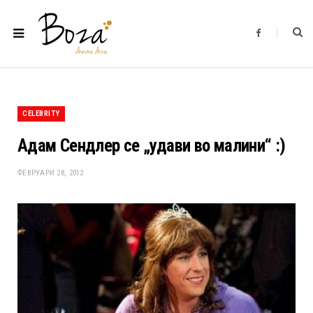
F
a
c
e
b
o
o
k
CELEBRITY
Адам Сендлер се „удави во малини“ :)
ФЕВРУАРИ 28, 2012