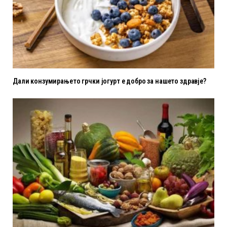
Дали конзумирањето грчки јогурт е добро за нашето здравје?