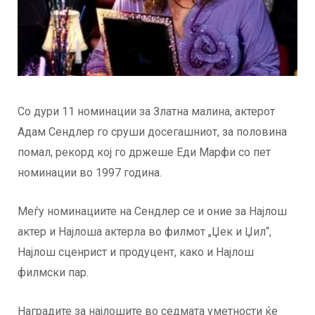
Со дури 11 номинации за Златна малина, актерот
Адам Сендлер го сруши досегашниот, за половина
помал, рекорд кој го држеше Еди Марфи со пет
номинации во 1997 година.
Меѓу номинациите на Сендлер се и оние за Најлош
актер и Најлоша актерла во филмот „Џек и Џил“,
Најлош сценрист и продуцент, како и Најлош
филмски пар.
Наградите за најлошите во седмата уметности ќе