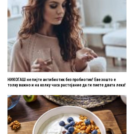
НИКОГАШ не пијте антибиотик без пробиотик! Еве зошто е
толку важно и на колку часа растојание да ги пиете двата лека!