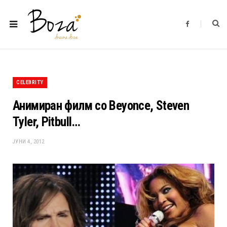
F
a
c
e
b
o
o
k
CELEBRITY
Анимиран филм со Beyonce, Steven
Tyler, Pitbull…
ЈУНИ 4, 2012