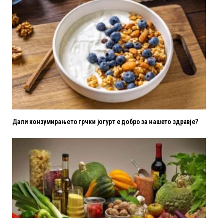
Дали конзумирањето грчки јогурт е добро за нашето здравје?