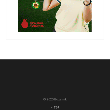
© 2020 Boza.mk
TOP