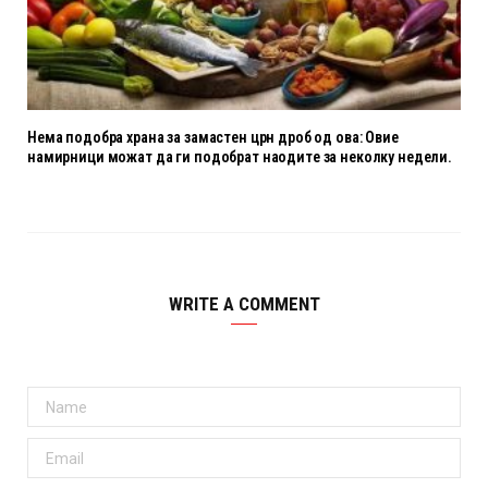
Нема подобра храна за замастен црн дроб од ова: Овие
намирници можат да ги подобрат наодите за неколку недели.
WRITE A COMMENT