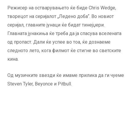
Режисер на остварувањето ќе биде Chris Wedge,
творецот на серијалот „Ледено доба“. Во новиот
серијал, главните јунаци ќе бидат тинејџери.
Главната јунакиња ќе треба да ја спасува вселената
од пропаст. Дали ќе успее во тоа, ќе дознаеме
следното лето, кога филмот ќе стигне во светските
кина.
Од музичките ѕвезди ќе имаме прилика да ги чуеме
Steven Tyler, Beyonce и Pitbull.