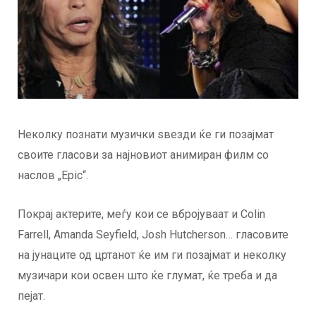
Неколку познати музички ѕвезди ќе ги позајмат
своите гласови за најновиот анимиран филм со
наслов „Epic“.
Покрај актерите, меѓу кои се вбројуваат и Colin
Farrell, Amanda Seyfield, Josh Hutcherson… гласовите
на јунаците од цртанот ќе им ги позајмат и неколку
музичари кои освен што ќе глумат, ќе треба и да
пејат.