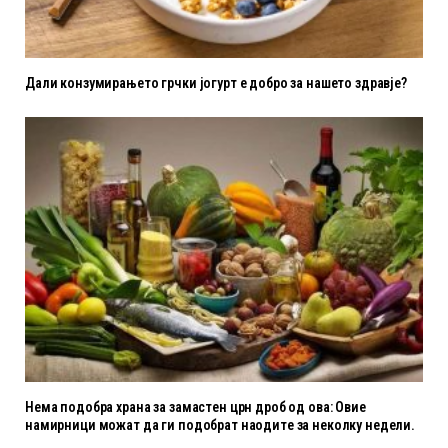
Дали конзумирањето грчки јогурт е добро за нашето здравје?
Нема подобра храна за замастен црн дроб од ова: Овие
намирници можат да ги подобрат наодите за неколку недели.