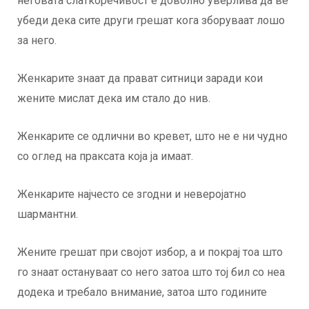
неговата слаткоречивост е доволно уверлива да ве
убеди дека сите други грешат кога зборуваат лошо
за него.
Женкарите знаат да прават ситници заради кои
жените мислат дека им стало до нив.
Женкарите се одлични во кревет, што не е ни чудно
со оглед на праксата која ја имаат.
Женкарите најчесто се згодни и неверојатно
шармантни.
Жените грешат при својот избор, а и покрај тоа што
го знаат остануваат со него затоа што тој бил со неа
додека и требало внимание, затоа што годините