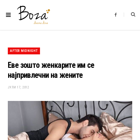
F
a
c
e
b
o
o
k
AFTER MIDNIGHT
Еве зошто женкарите им се
најпривлечни на жените
ЈУЛИ 17, 2012