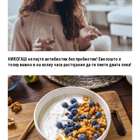
НИКОГАШ не пијте антибиотик без пробиотик! Еве зошто е
толку важно и на колку часа растојание да ги пиете двата лека!