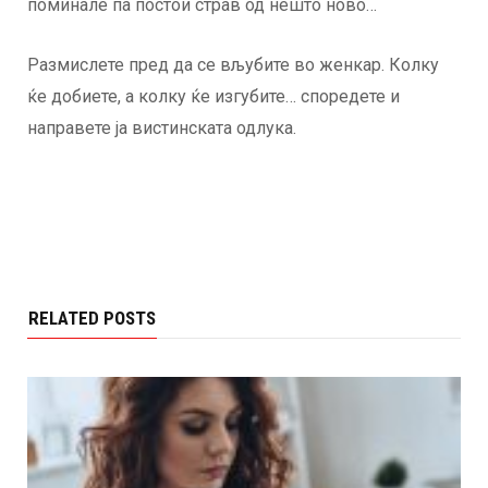
поминале па постои страв од нешто ново…
Размислете пред да се вљубите во женкар. Колку
ќе добиете, а колку ќе изгубите… споредете и
направете ја вистинската одлука.
RELATED POSTS