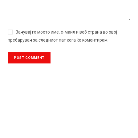
Зачувај го моето име, е-маил и веб страна во овој
пребарувач за следниот пат кога ќе коментирам.