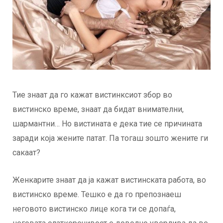
Тие знаат да го кажат вистинксиот збор во
вистинско време, знаат да бидат внимателни,
шармантни… Но вистината е дека тие се причината
заради која жените патат. Па тогаш зошто жените ги
сакаат?
Женкарите знаат да ја кажат вистинската работа, во
вистинско време. Тешко е да го препознаеш
неговото вистинско лице кога ти се допаѓа,