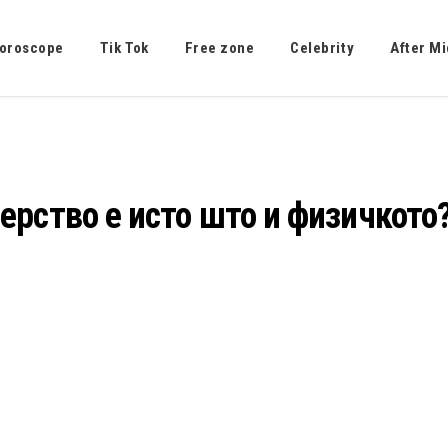
oroscope
Tik Tok
Free zone
Celebrity
After Mi
рство е исто што и физичкото