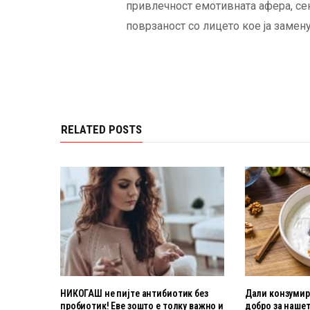
привлечност емотивната афера, секо
поврзаност со лицето кое ја замен
RELATED POSTS
НИКОГАШ не пијте антибиотик без
Дали конзумира
пробиотик! Еве зошто е толку важно и
добро за нашет