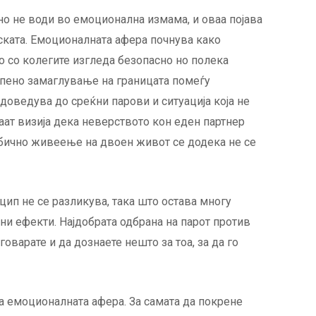
тно не води во емоционална измама, и оваа појава
ската. Емоционалната афера почнува како
сто со колегите изгледа безопасно но полека
пено замаглување на границата помеѓу
доведува до среќни парови и ситуација која не
маат визија дека неверството кон еден партнер
ебично живеење на двоен живот се додека не се
ип не се разликува, така што остава многу
ни ефекти. Најдобрата одбрана на парот против
оварате и да дознаете нешто за тоа, за да го
а емоционалната афера. За самата да покрене