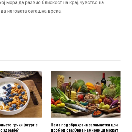
ј мора да развие блискост на крај, чувство на
ува неговата сегашна врска.
њето грчки јогурт е
Нема подобра храна за замастен црн
о здравје?
дроб од ова: Овие намирници можат