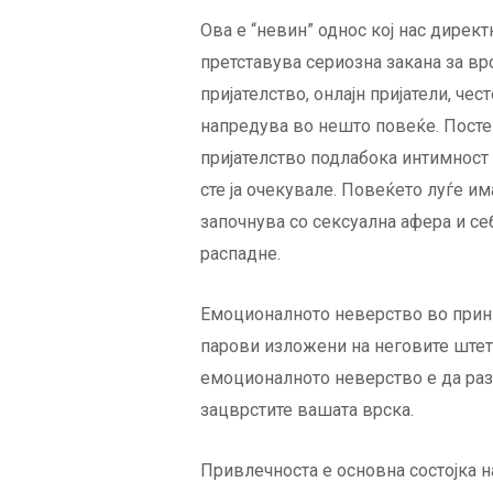
Ова е “невин” однос кој нас дирек
претставува сериозна закана за вр
пријателство, онлајн пријатели, че
напредува во нешто повеќе. Посте
пријателство подлабока интимност 
сте ја очекувале. Повеќето луѓе и
започнува со сексуална афера и с
распадне.
Емоционалното неверство во принц
парови изложени на неговите штет
емоционалното неверство е да разг
зацврстите вашата врска.
Привлечноста е основна состојка н