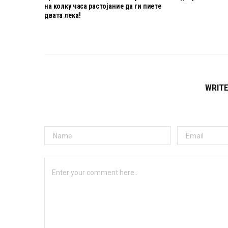
на колку часа растојание да ги пиете
двата лека!
WRIT