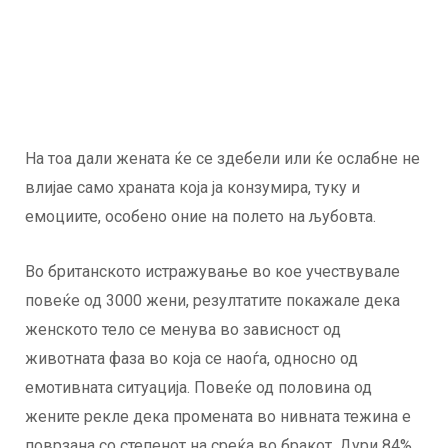
На тоа дали жената ќе се здебели или ќе ослабне не
влијае само храната која ја конзумира, туку и
емоциите, особено оние на полето на љубовта.
Во британското истражување во кое учествувале
повеќе од 3000 жени, резултатите покажале дека
женското тело се менува во зависност од
животната фаза во која се наоѓа, односно од
емотивната ситуација. Повеќе од половина од
жените рекле дека промената во нивната тежина е
поврзана со степенот на среќа во бракот. Дури 84%