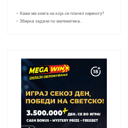
– Кажи ми книга на која си плачел најмногу?
– Збирка задачи по математика…