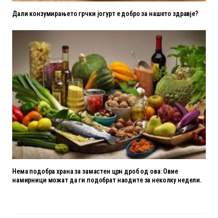
Дали конзумирањето грчки јогурт е добро за нашето здравје?
Нема подобра храна за замастен црн дроб од ова: Овие
намирници можат да ги подобрат наодите за неколку недели.