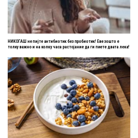
НИКОГАШ не пијте антибиотик без пробиотик! Еве зошто е
толку важно и на колку часа растојание да ги пиете двата лека!