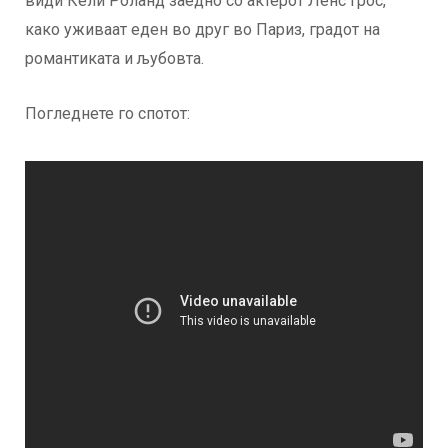
види Кели Роланд заедно со актерот Ленс Грос,
како уживаат еден во друг во Париз, градот на
романтиката и љубовта.
Погледнете го спотот: