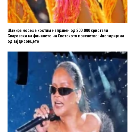
Шакира носеше костим направен од 200.000 кристали
Сваровски на финалето на Светското првенство: Инспирирана
од зајдисонцето