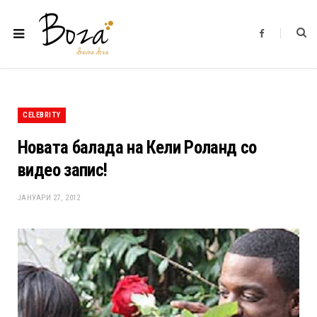
F
a
c
e
b
o
o
k
CELEBRITY
Новата балада на Кели Роланд со
видео запис!
ЈАНУАРИ 27, 2012