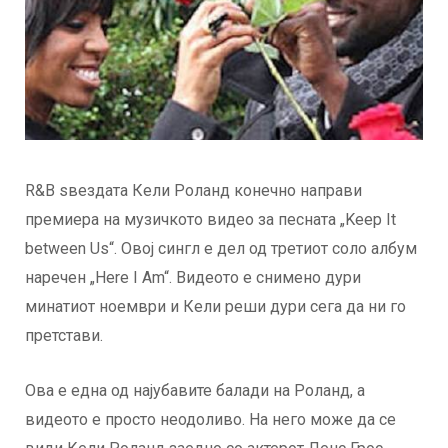
R&B ѕвездата Кели Роланд конечно направи
премиера на музичкото видео за песната „Keep It
between Us“. Овој сингл е дел од третиот соло албум
наречен „Here I Am“. Видеото е снимено дури
минатиот ноември и Кели реши дури сега да ни го
претстави.
Ова е една од најубавите балади на Роланд, а
видеото е просто неодоливо. На него може да се