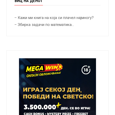
ВИЦ НА ДЕНОТ
– Кажи ми книга на која си плачел најмногу?
– Збирка задачи по математика…