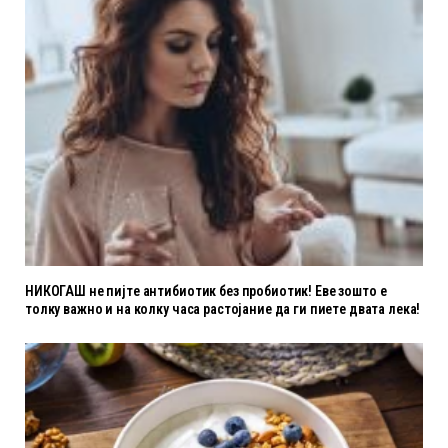
НИКОГАШ не пијте антибиотик без пробиотик! Еве зошто е
толку важно и на колку часа растојание да ги пиете двата лека!