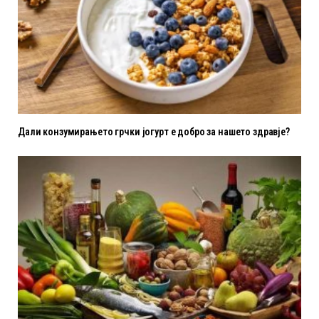
Дали конзумирањето грчки јогурт е добро за нашето здравје?