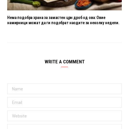
Нема подобра храна за замастен црн дроб од ова: Овие
намирници можат да ги подобрат наодите за неколку недели.
WRITE A COMMENT