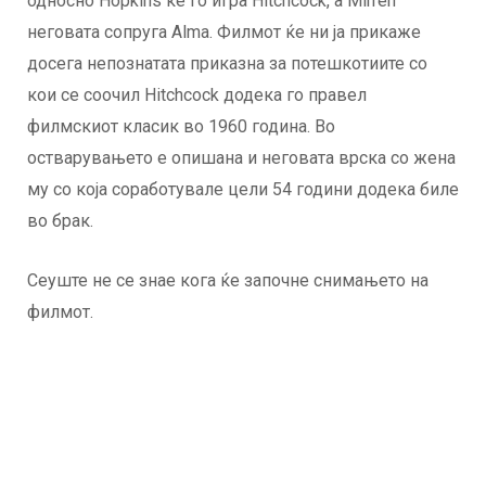
односно Hopkins ќе го игра Hitchcock, а Mirren
неговата сопруга Alma. Филмот ќе ни ја прикаже
досега непознатата приказна за потешкотиите со
кои се соочил Hitchcock додека го правел
филмскиот класик во 1960 година. Во
остварувањето е опишана и неговата врска со жена
му со која соработувале цели 54 години додека биле
во брак.
Сеуште не се знае кога ќе започне снимањето на
филмот.