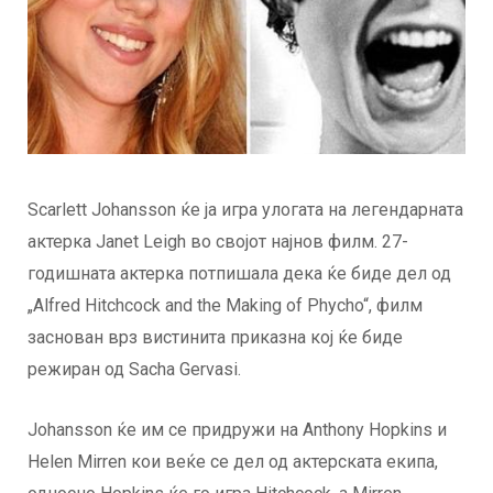
Scarlett Johansson ќе ја игра улогата на легендарната
актерка Janet Leigh во својот најнов филм. 27-
годишната актерка потпишала дека ќе биде дел од
„Alfred Hitchcock and the Making of Phycho“, филм
заснован врз вистинита приказна кој ќе биде
режиран од Sacha Gervasi.
Johansson ќе им се придружи на Anthony Hopkins и
Helen Mirren кои веќе се дел од актерската екипа,