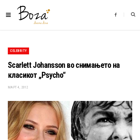
F
a
c
e
b
o
o
k
CELEBRITY
Scarlett Johansson во снимањето на
класикот „Psycho“
МАРТ 4, 2012