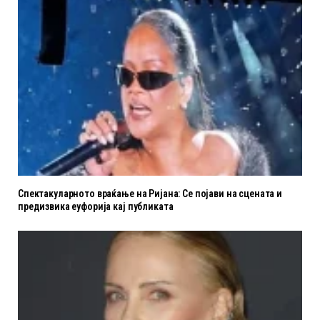
Спектакуларното враќање на Ријана: Се појави на сцената и
предизвика еуфорија кај публиката