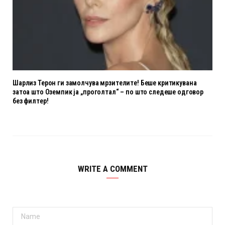
Шарлиз Терон ги замолчува мрзителите! Беше критикувана
затоа што Оземпик ја „проголтал“ – по што следеше одговор
без филтер!
WRITE A COMMENT