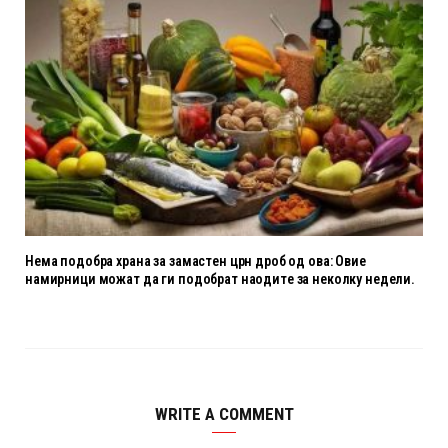
Нема подобра храна за замастен црн дроб од ова: Овие
намирници можат да ги подобрат наодите за неколку недели.
WRITE A COMMENT