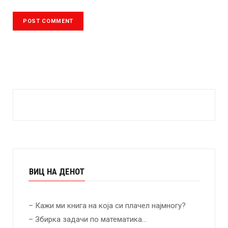
ВИЦ НА ДЕНОТ
– Кажи ми книга на која си плачел најмногу?
– Збирка задачи по математика…