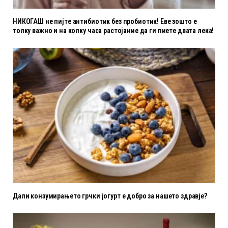
НИКОГАШ не пијте антибиотик без пробиотик! Еве зошто е
толку важно и на колку часа растојание да ги пиете двата лека!
Дали конзумирањето грчки јогурт е добро за нашето здравје?