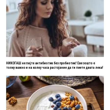
НИКОГАШ не пијте антибиотик без пробиотик! Еве зошто е
толку важно и на колку часа растојание да ги пиете двата лека!