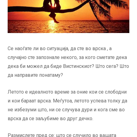
Се наоѓате ли во ситуација, да сте во врска , а
случајно сте запознале некого, за кого сметате дека
дека би можел да биде Вистинскиот? Што сега? Што
да направите понатаму?
Летото е идеалното време за оние кои се слободни
и кои бараат врска. Меѓутоа, летото успева толку да
не избезуми што, ни се случува дури и кога сме во
врска да се заљубиме во друг дечко.
Размислете пред се: што се случило во вашата