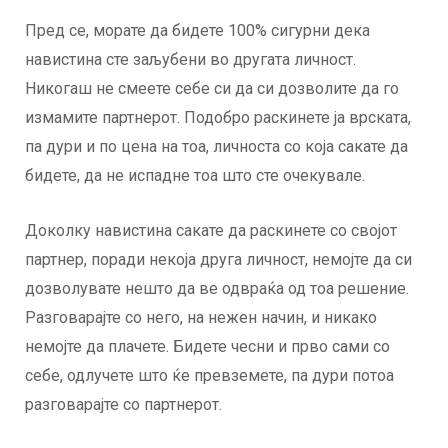
Пред се, морате да бидете 100% сигурни дека
навистина сте заљубени во другата личност.
Никогаш не смеете себе си да си дозволите да го
измамите партнерот. Подобро раскинете ја врската,
па дури и по цена на тоа, личноста со која сакате да
бидете, да не испадне тоа што сте очекувале.
Доколку навистина сакате да раскинете со својот
партнер, поради некоја друга личност, немојте да си
дозволувате нешто да ве одвраќа од тоа решение.
Разговарајте со него, на нежен начин, и никако
немојте да плачете. Бидете чесни и прво сами со
себе, одлучете што ќе превземете, па дури потоа
разговарајте со партнерот.