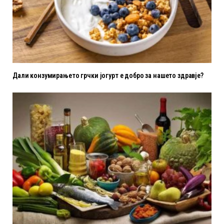
Дали конзумирањето грчки јогурт е добро за нашето здравје?