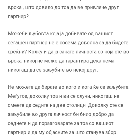
врска , што довело до тоа да ве привлече друг
партнер?
Можеби љубовта која ја добивате од вашиот
сегашен партнер не е сосема доволна за да бидете
среќни? Колку и да ја сакате личноста со која сте во
врска, никој не може да гарантира дека нема
никогаш да се заљубите во некој друг.
Не можете да бирате во кого и кога ќе се заљубите.
Меѓутоа, доколку тоа и ви се случи, никогаш не
смеете да седите на две столици. Доколку сте се
заљубиле во друга личност би било добро да
седнете и да поразговарате за тоа со вашиот
партнер и да му објасните за што станува збор.