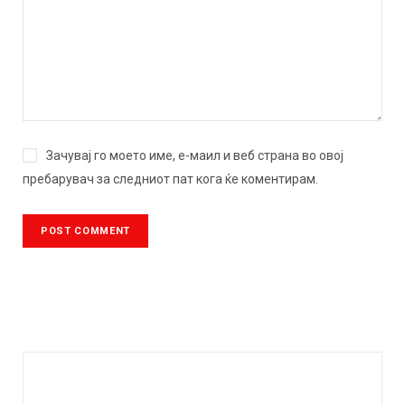
Зачувај го моето име, е-маил и веб страна во овој
пребарувач за следниот пат кога ќе коментирам.