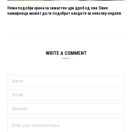
Нема подобра храна за замастен црн дроб од ова: Овие
намирници можат да ги подобрат наодите за неколку недели.
WRITE A COMMENT