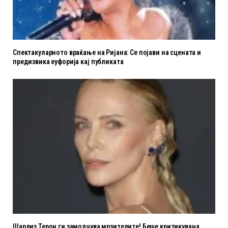
Спектакуларното враќање на Ријана: Се појави на сцената и
предизвика еуфорија кај публиката
Шарлиз Терон ги замолчува мрзителите! Беше критикувана