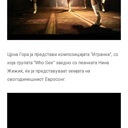
Црна Гора ја представи композицијата “Игранка”, со
која групата “Who See” заедно со пеачката Нина
Жижиќ, ќе ја представуваат земјата на
овогодинешниот Евросонг.