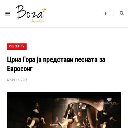
F
a
c
e
b
o
o
k
CELEBRITY
Црна Гора ја представи песната за
Евросонг
МАРТ 15, 2013