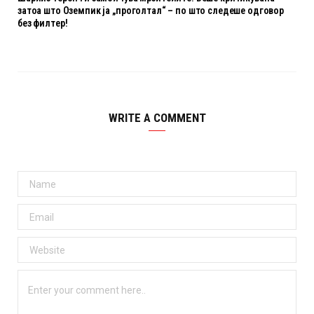
затоа што Оземпик ја „проголтал“ – по што следеше одговор
без филтер!
WRITE A COMMENT