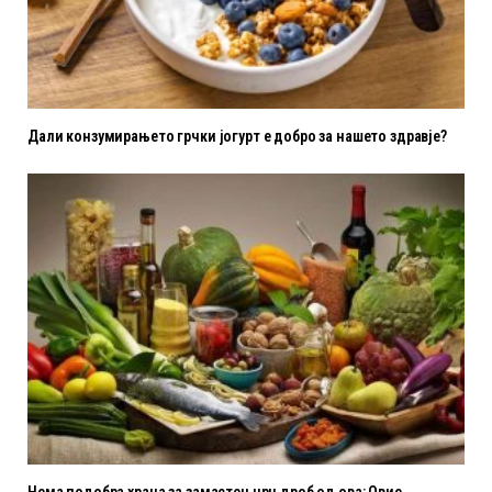
Дали конзумирањето грчки јогурт е добро за нашето здравје?