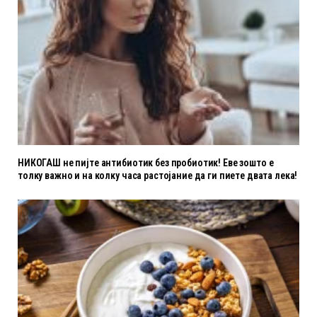
НИКОГАШ не пијте антибиотик без пробиотик! Еве зошто е
толку важно и на колку часа растојание да ги пиете двата лека!