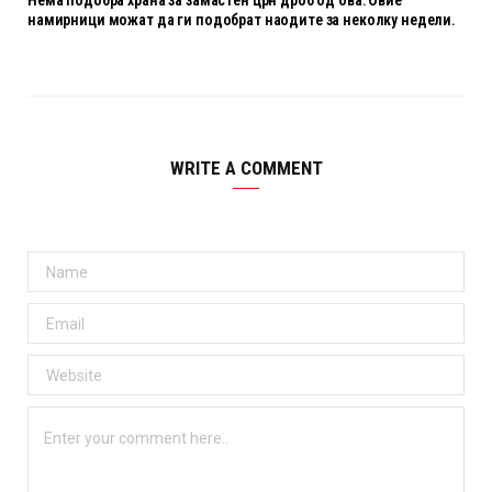
Нема подобра храна за замастен црн дроб од ова: Овие
намирници можат да ги подобрат наодите за неколку недели.
WRITE A COMMENT