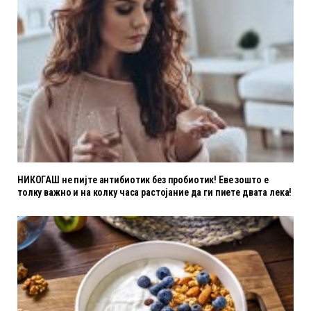
НИКОГАШ не пијте антибиотик без пробиотик! Еве зошто е
толку важно и на колку часа растојание да ги пиете двата лека!