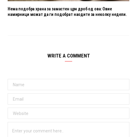
Нема подобра храна за замастен црн дроб од ова: Овие
намирници можат да ги подобрат наодите за неколку недели.
WRITE A COMMENT