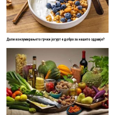
Дали конзумирањето грчки јогурт е добро за нашето здравје?