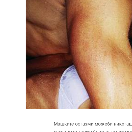
Машките оргазми можеби никогаш н