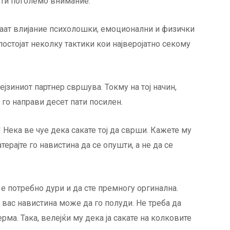
ети поголемо внимание.
имаат влијание психолошки, емоционални и физички
постојат неколку тактики кои најверојатно секому
ејзиниот партнер свршува. Токму на тој начин,
а го направи десет пати посилен.
! Нека ве чуе дека сакате тој да сврши. Кажете му
терајте го навистина да се опушти, а не да се
 е потребно дури и да сте премногу оргинална.
з вас навистина може да го полуди. Не треба да
рма. Така, велејќи му дека ја сакате на колковите