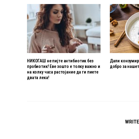
НИКОГАШ не пијте антибиотик без
Дали конзумира
пробиотик! Еве зошто е толку важно и
добро за нашет
на колку часа растојание да ги пиете
двата лека!
WRIT