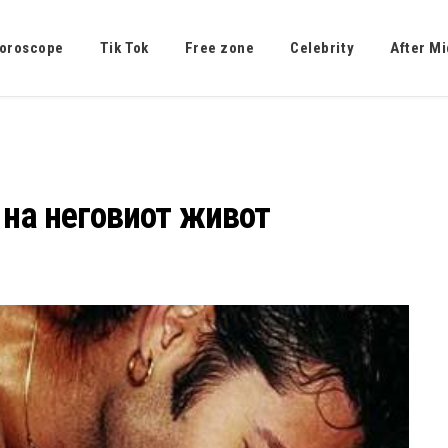
oroscope
Tik Tok
Free zone
Celebrity
After Mi
 на неговиот живот