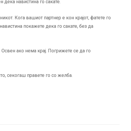
н дека навистина го сакате.
никот. Кога вашиот партнер е кон крајот, фатете го
 навистина покажете дека го сакате, без да
 Освен ако нема крај. Погрижете се да го
то, секогаш правете го со желба.