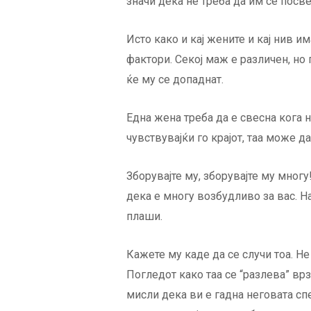
значи дека не треба да им се посв
Исто како и кај жените и кај нив 
фактори. Секој маж е различен, но 
ќе му се допаднат.
Една жена треба да е свесна кога н
чувствувајќи го крајот, таа може д
Зборувајте му, зборувајте му многу
дека е многу возбудливо за вас. На
плаши.
Кажете му каде да се случи тоа. Не
Погледот како таа се “разлева” вр
мисли дека ви е гадна неговата спе