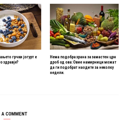
њето грчки јогурт е
Нема подобра храна за замастен црн
о здравје?
дроб од ова: Овие намирници можат
да ги подобрат наодите за неколку
недели.
E A COMMENT