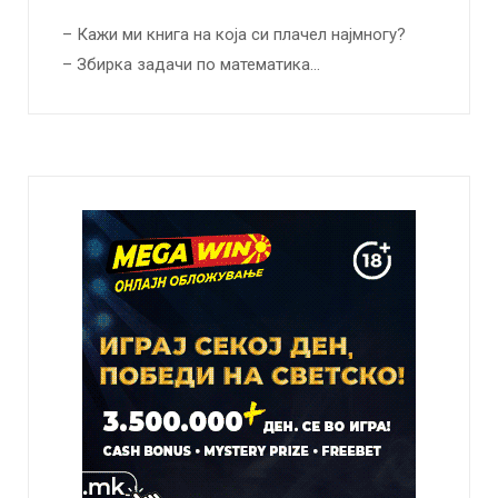
– Кажи ми книга на која си плачел најмногу?
– Збирка задачи по математика…