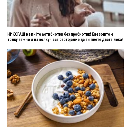
НИКОГАШ не пијте антибиотик без пробиотик! Еве зошто е
толку важно и на колку часа растојание да ги пиете двата лека!