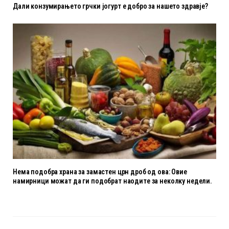
Дали конзумирањето грчки јогурт е добро за нашето здравје?
Нема подобра храна за замастен црн дроб од ова: Овие
намирници можат да ги подобрат наодите за неколку недели.