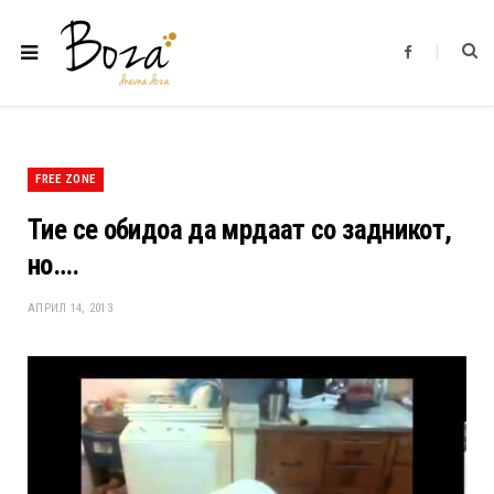
F
a
c
e
b
o
o
k
FREE ZONE
Тие се обидоа да мрдаат со задникот,
но….
АПРИЛ 14, 2013