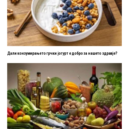
Дали конзумирањето грчки јогурт е добро за нашето здравје?