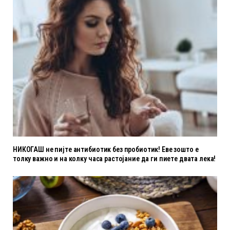
НИКОГАШ не пијте антибиотик без пробиотик! Еве зошто е
толку важно и на колку часа растојание да ги пиете двата лека!