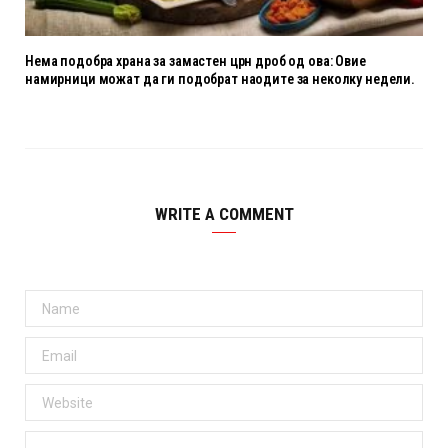
Нема подобра храна за замастен црн дроб од ова: Овие
намирници можат да ги подобрат наодите за неколку недели.
WRITE A COMMENT