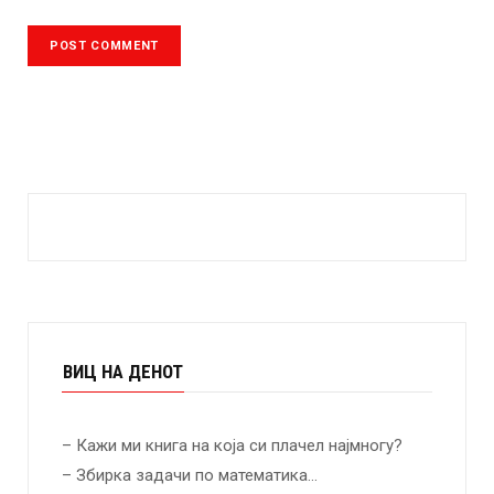
ВИЦ НА ДЕНОТ
– Кажи ми книга на која си плачел најмногу?
– Збирка задачи по математика…