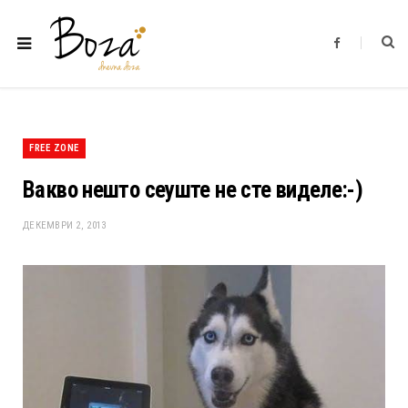
F
a
c
e
b
o
o
k
FREE ZONE
Вакво нешто сеуште не сте виделе:-)
ДЕКЕМВРИ 2, 2013