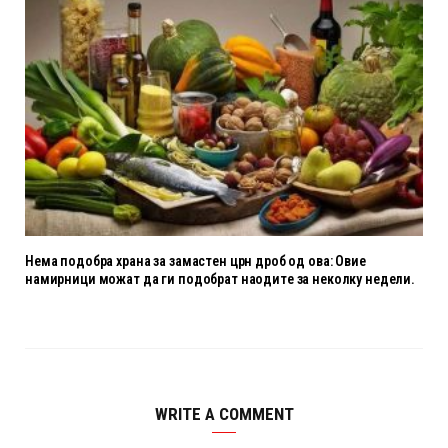
Нема подобра храна за замастен црн дроб од ова: Овие
намирници можат да ги подобрат наодите за неколку недели.
WRITE A COMMENT