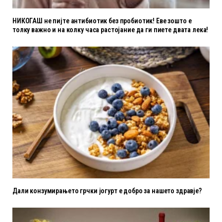
НИКОГАШ не пијте антибиотик без пробиотик! Еве зошто е
толку важно и на колку часа растојание да ги пиете двата лека!
Дали конзумирањето грчки јогурт е добро за нашето здравје?