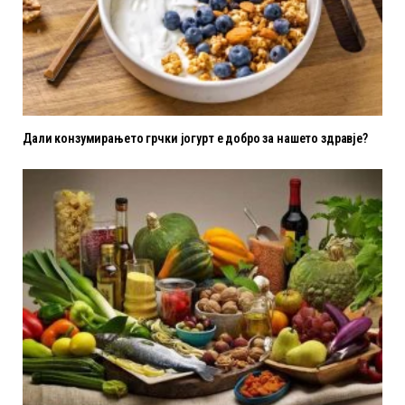
Дали конзумирањето грчки јогурт е добро за нашето здравје?