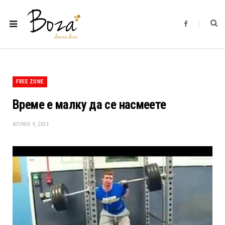
F
a
c
e
b
o
o
k
FREE ZONE
Време е малку да се насмеете
АПРИЛ 9, 2013