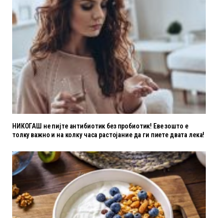
НИКОГАШ не пијте антибиотик без пробиотик! Еве зошто е
толку важно и на колку часа растојание да ги пиете двата лека!