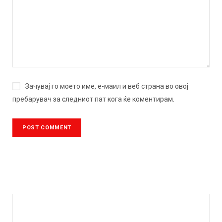
Зачувај го моето име, е-маил и веб страна во овој
пребарувач за следниот пат кога ќе коментирам.