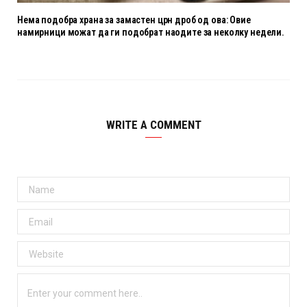
Нема подобра храна за замастен црн дроб од ова: Овие
намирници можат да ги подобрат наодите за неколку недели.
WRITE A COMMENT