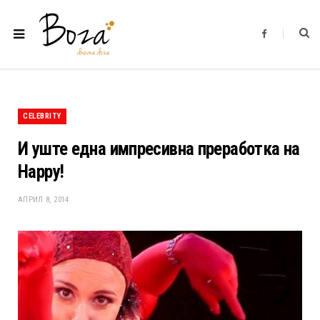
F
a
c
e
b
o
o
k
CELEBRITY
И уште една импресивна преработка на
Happy!
АПРИЛ 8, 2014