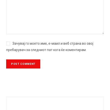
Зачувај го моето име, е-маил и веб страна во овој
пребарувач за следниот пат кога ќе коментирам.