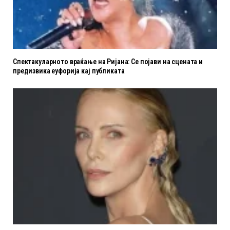
Спектакуларното враќање на Ријана: Се појави на сцената и
предизвика еуфорија кај публиката