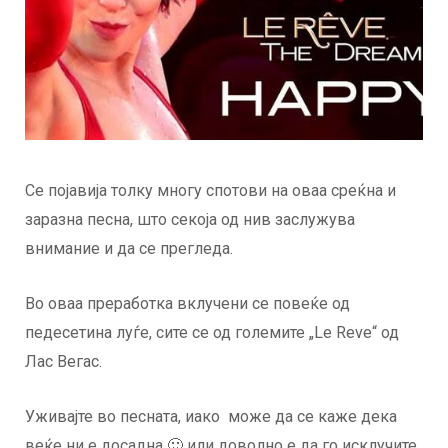
Се појавија толку многу спотови на оваа среќна и
заразна песна, што секоја од нив заслужува
внимание и да се прегледа.
Во оваа преработка вклучени се повеќе од
педесетина луѓе, сите се од големите „Le Reve“ од
Лас Вегас.
Уживајте во песната, иако може да се каже дека
веќе ни е досадна 🙂 или доволно е да го исклучите