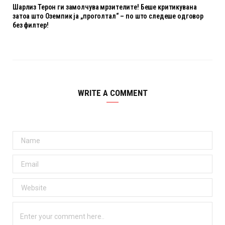
Шарлиз Терон ги замолчува мрзителите! Беше критикувана
затоа што Оземпик ја „проголтал“ – по што следеше одговор
без филтер!
WRITE A COMMENT