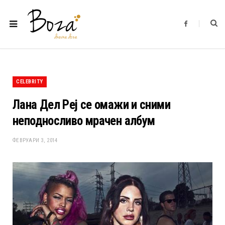
F
a
c
e
b
o
o
k
CELEBRITY
Лана Дел Реј се омажи и сними
неподносливо мрачен албум
ФЕВРУАРИ 3, 2014