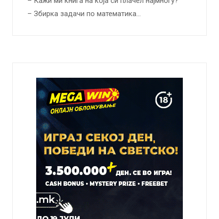
– Кажи ми книга на која си плачел најмногу?
– Збирка задачи по математика…