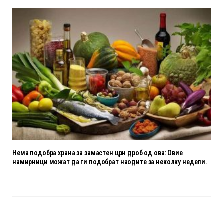
Нема подобра храна за замастен црн дроб од ова: Овие
намирници можат да ги подобрат наодите за неколку недели.