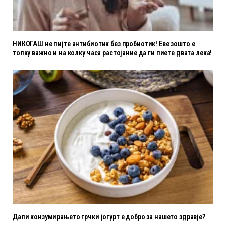
НИКОГАШ не пијте антибиотик без пробиотик! Еве зошто е
толку важно и на колку часа растојание да ги пиете двата лека!
Дали конзумирањето грчки јогурт е добро за нашето здравје?