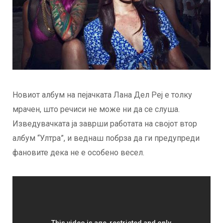
Новиот албум на пејачката Лана Дел Реј е толку
мрачен, што речиси не може ни да се слуша.
Изведувачката ја заврши работата на својот втор
албум “Ултра”, и веднаш побрза да ги предупреди
фановите дека не е особено весел.