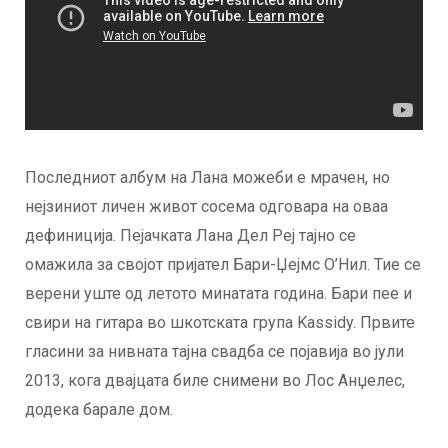
Последниот албум на Лана можеби е мрачен, но
нејзиниот личен живот сосема одговара на оваа
дефиниција. Пејачката Лана Дел Реј тајно се
омажила за својот пријател Бари-Џејмс О’Нил. Тие се
верени уште од летото минатата година. Бари пее и
свири на гитара во шкотската група Kassidy. Првите
гласини за нивната тајна свадба се појавија во јули
2013, кога двајцата биле снимени во Лос Анџелес,
додека барале дом.