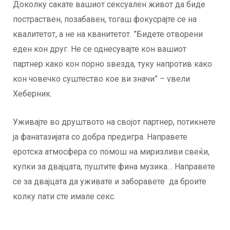
Доколку сакате вашиот сексуален живот да биде
постраствен, позабавен, тогаш фокусрајте се на
квалитетот, а не на кванитетот. ”Бидете отворени
еден кон друг. Не се однесувајте кон вашиот
партнер како кон порно ѕвезда, туку напротив како
кон човечко суштество кое ви значи” – vвели
Хеберник.
Уживајте во друштвото на својот партнер, потикнете
ја фанатазијата со добра предигра. Направете
еротска атмосфера со помош на миризливи свеќи,
купки за двајцата, пуштите фина музика… Направете
се за двајцата да уживате и заборавете да броите
колку пати сте имале секс.