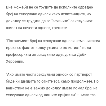
Вие можеби не се трудите да исполните одреден
број на сексулани односи како испитаниците, но
доколку се трудите да го “зачините” секслуаниот
живот за почести односи, грешите.
“Поголемиот број на сексулани односи нема никаква
врска со фактот колку уживате во истиот” вели
професорката за сексуално едуцурање Деби
Хербеник.
“Ако имате чести сексулани односи со партнерот
бидејќи двајцата го сакате тоа, само продолжете. Но
навистина не е важно доколку имате помал број на
сексулани односи од вашите пријатели” – вели таа.