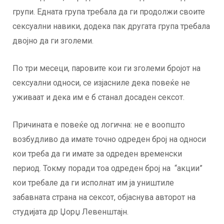
групи. Едната група требала да ги продолжи своите
сексуални навики, додека пак другата група требала
двојно да ги зголеми.
По три месеци, паровите кои ги зголеми бројот на
сексуални односи, се изјасниле дека повеќе не
уживаат и дека им е б станал досаден сексот.
Причината е повеќе од логична: не е воопшто
возбудливо да имате точно одреден број на односи
кои треба да ги имате за одреден временски
период. Токму поради тоа одреден број на “акции”
кои требале да ги исполнат им ја уништиле
забавната страна на сексот, објаснува авторот на
студијата др Џорџ Левенштајн.