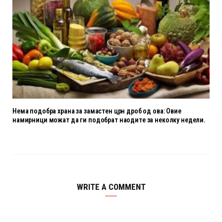
Нема подобра храна за замастен црн дроб од ова: Овие
намирници можат да ги подобрат наодите за неколку недели.
WRITE A COMMENT