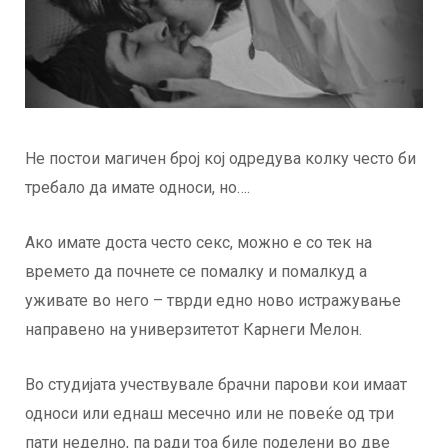
Не постои магичен број кој одредува колку често би
требало да имате односи, но….
Ако имате доста често секс, можно е со тек на
времето да почнете се помалку и помалкуд а
уживате во него – тврди едно ново истражување
направено на универзитетот Карнеги Мелон.
Во студијата учествувале брачни парови кои имаат
односи или еднаш месечно или не повеќе од три
пати неделно, па ради тоа биле поделени во две