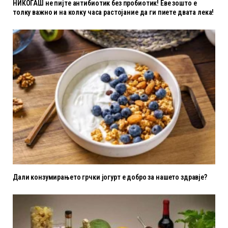
НИКОГАШ не пијте антибиотик без пробиотик! Еве зошто е
толку важно и на колку часа растојание да ги пиете двата лека!
Дали конзумирањето грчки јогурт е добро за нашето здравје?