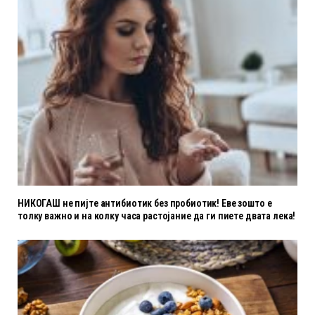
НИКОГАШ не пијте антибиотик без пробиотик! Еве зошто е
толку важно и на колку часа растојание да ги пиете двата лека!