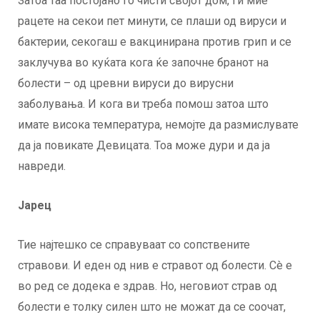
Затоа таа постојано го чисти својот дом, ги мие
рацете на секои пет минути, се плаши од вируси и
бактерии, секогаш е вакцинирана против грип и се
заклучува во куќата кога ќе започне бранот на
болести – од цревни вируси до вирусни
заболувања. И кога ви треба помош затоа што
имате висока температура, немојте да размислувате
да ја повикате Девицата. Тоа може дури и да ја
навреди.
Јарец
Тие најтешко се справуваат со сопствените
стравови. И еден од нив е стравот од болести. Сè е
во ред се додека е здрав. Но, неговиот страв од
болести е толку силен што не можат да се соочат,