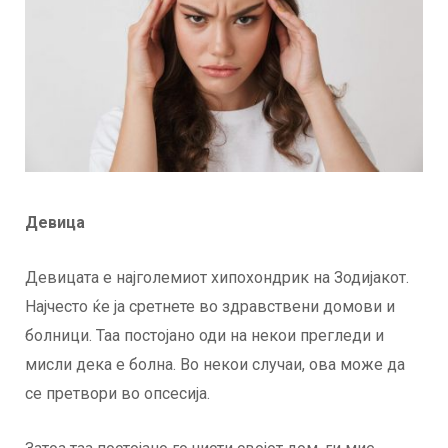
Девица
Девицата е најголемиот хипохондрик на Зодијакот.
Најчесто ќе ја сретнете во здравствени домови и
болници. Таа постојано оди на некои прегледи и
мисли дека е болна. Во некои случаи, ова може да
се претвори во опсесија.