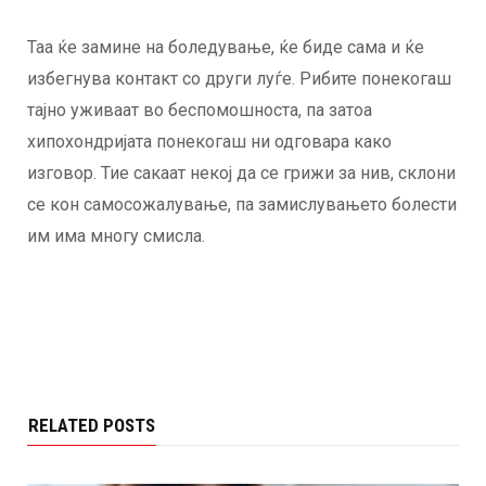
Таа ќе замине на боледување, ќе биде сама и ќе
избегнува контакт со други луѓе. Рибите понекогаш
тајно уживаат во беспомошноста, па затоа
хипохондријата понекогаш ни одговара како
изговор. Тие сакаат некој да се грижи за нив, склони
се кон самосожалување, па замислувањето болести
им има многу смисла.
RELATED POSTS