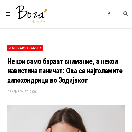
F
a
c
e
b
o
o
k
ASTRO&HOROSCOPE
Некои само бараат внимание, а некои
навистина паничат: Ова се најголемите
хипохондрици во Зодијакот
ДЕКЕМВРИ 27, 2020