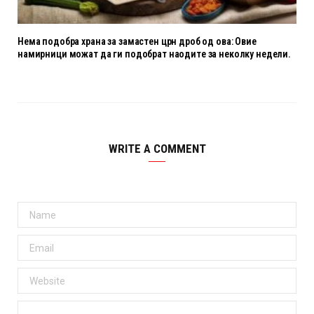
Нема подобра храна за замастен црн дроб од ова: Овие
намирници можат да ги подобрат наодите за неколку недели.
WRITE A COMMENT