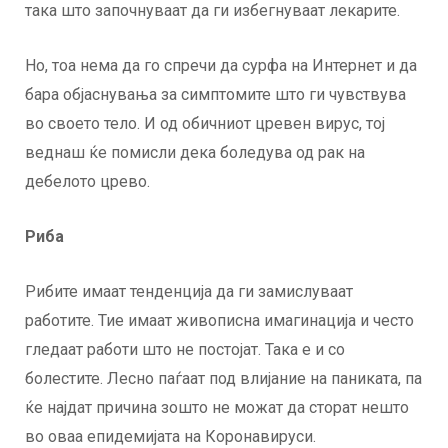
така што започнуваат да ги избегнуваат лекарите.
Но, тоа нема да го спречи да сурфа на Интернет и да
бара објаснувања за симптомите што ги чувствува
во своето тело. И од обичниот цревен вирус, тој
веднаш ќе помисли дека боледува од рак на
дебелото црево.
Риба
Рибите имаат тенденција да ги замислуваат
работите. Тие имаат живописна имагинација и често
гледаат работи што не постојат. Така е и со
болестите. Лесно паѓаат под влијание на паниката, па
ќе најдат причина зошто не можат да сторат нешто
во оваа епидемијата на Коронавируси.