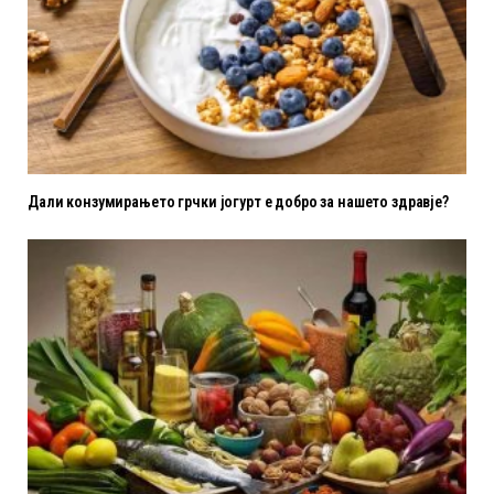
Дали конзумирањето грчки јогурт е добро за нашето здравје?