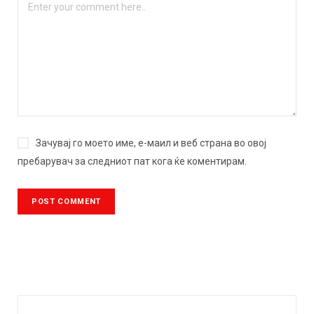
Зачувај го моето име, е-маил и веб страна во овој
пребарувач за следниот пат кога ќе коментирам.