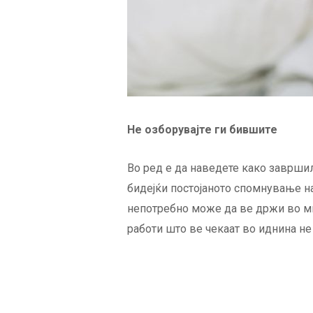
Не озборувајте ги бившите
Во ред е да наведете како завршил
бидејќи постојаното спомнување на
непотребно може да ве држи во мин
работи што ве чекаат во иднина не