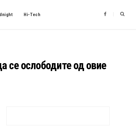
F
dnight
Hi-Tech
a
c
e
b
o
o
k
а се ослободите од овие