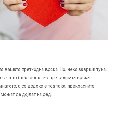
а вашата претходна врска. Но, нека заврши тука,
 сè што било лошо во претходната врска,
атото, а сè додека е тоа така, прекрасните
 можат да дојдат на ред.