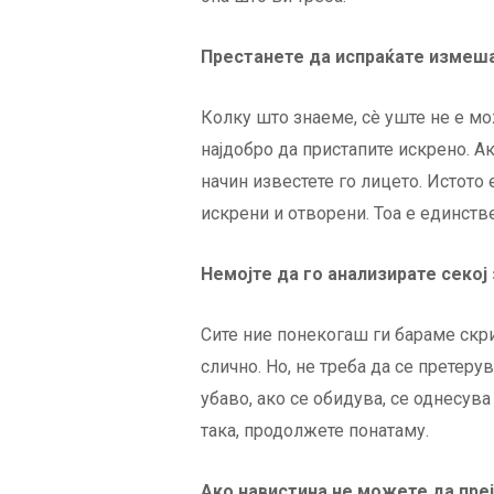
Престанете да испраќате измеша
Колку што знаеме, сè уште не е мо
најдобро да пристапите искрено. Ак
начин известете го лицето. Истото
искрени и отворени. Тоа е единстве
Немојте да го анализирате секој
Сите ние понекогаш ги бараме скр
слично. Но, не треба да се претеру
убаво, ако се обидува, се однесува 
така, продолжете понатаму.
Ако навистина не можете да преј