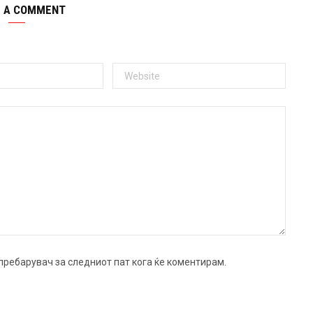
E A COMMENT
ј пребарувач за следниот пат кога ќе коментирам.