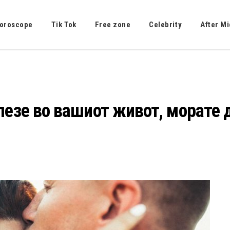
oroscope
Tik Tok
Free zone
Celebrity
After Mi
лезе во вашиот живот, морате д