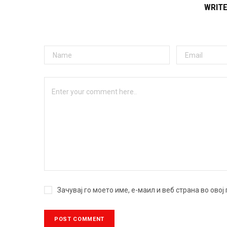
WRIT
Зачувај го моето име, е-маил и веб страна во ово