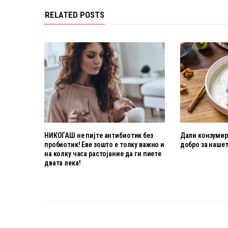
RELATED POSTS
НИКОГАШ не пијте антибиотик без
Дали конзумира
пробиотик! Еве зошто е толку важно и
добро за нашет
на колку часа растојание да ги пиете
двата лека!