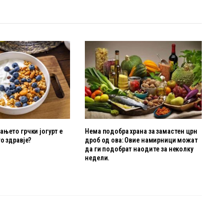
њето грчки јогурт е
Нема подобра храна за замастен црн
о здравје?
дроб од ова: Овие намирници можат
да ги подобрат наодите за неколку
недели.