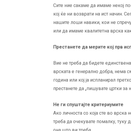
Сите ние сакаме да имаме некој по
кој ќе ни возврати на ист начин. С
нашите лоши навики, кои не спречу
или да имаме квалитетна врска ка
Престанете да мерите кој прв ис
Вие не треба да бидете единственат
врската е генерално добра, нема см
година или кој ја испланирал прет
престанете да „пишувате цртки за не
Не ги спуштајте критериумите
Ако личноста со која сте во врска н
треба да очекувате помалку, туку д
она што ви треба.