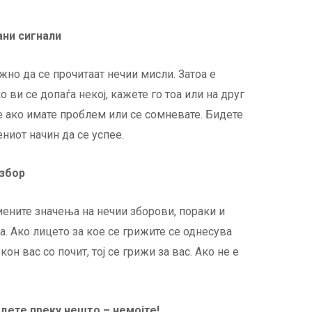
ни сигнали
жно да се прочитаат нечии мисли. Затоа е
о ви се допаѓа некој, кажете го тоа или на друг
 е ако имате проблем или се сомневате. Бидете
ниот начин да се успее.
 збор
иените значења на нечии зборови, пораки и
ва. Ако лицето за кое се грижите се однесува
кон вас со почит, тој се грижи за вас. Ако не е
дете преку нешто – немојте!