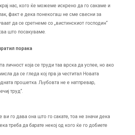
крај нас, кого ќе можеме искрено да го сакаме и
епак, факт е дека понекогаш не сме свесни за
ваат да се сретнеме со „вистинскиот господин“
ква што посакуваме.
пратил порака
а личност која се труди таа врска да успее, но ако
исла да се гледа кој прв ја честитал Новата
ходната прошетка. Љубовта не е натпревар,
чиј труд“.
е ви го дава она што го сакате, тоа не значи дека
ека треба да барате некој од кого ќе го добиете