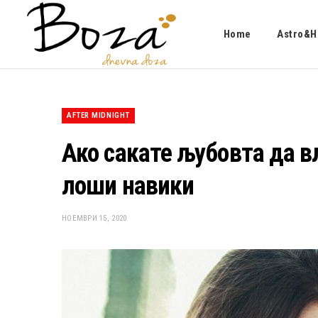
Home
Astro&H
AFTER MIDNIGHT
Ако сакате љубовта да в
лоши навики
НОЕМВРИ 15, 2020