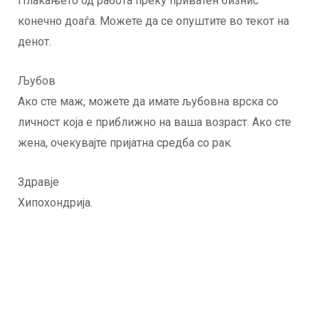
Плаќањето од работа преку приватен бизнис
конечно доаѓа. Можете да се опуштите во текот на
денот.
Љубов
Ако сте маж, можете да имате љубовна врска со
личност која е приближно на ваша возраст. Ако сте
жена, очекувајте пријатна средба со рак.
Здравје
Хипохондрија.