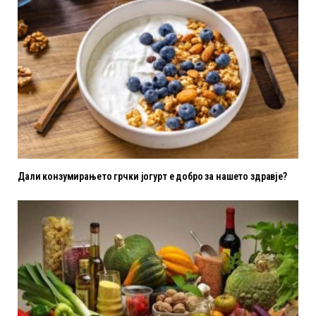
Дали конзумирањето грчки јогурт е добро за нашето здравје?