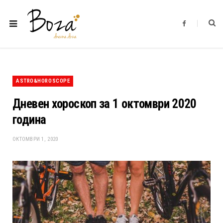
F
a
c
e
b
o
o
k
ASTRO&HOROSCOPE
Дневен хороскоп за 1 октомври 2020
година
ОКТОМВРИ 1, 2020