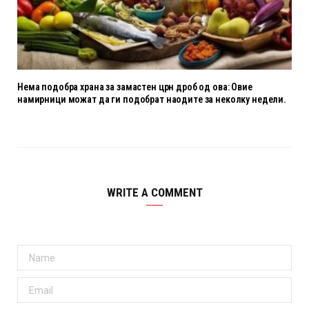
Нема подобра храна за замастен црн дроб од ова: Овие
намирници можат да ги подобрат наодите за неколку недели.
WRITE A COMMENT