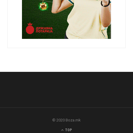
© 2020 Boza.mk
TOP