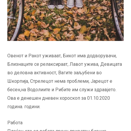
Овенот и Ракот уживаат, Бикот има додворувачи,
Близнаците се релаксираат, Лавот ужива, Девицата
во деловна активност, Вагите заљубени во
Шкорпија, Стрелецот нема проблеми, Јарецот е
бесен,на Водолиите и Рибите им служи здравјето.
Ова е денешен дневен хороскоп за 01.10.2020
година. години.
Работа