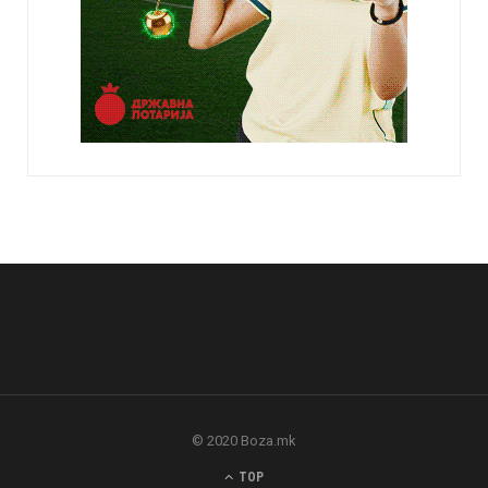
© 2020 Boza.mk
TOP