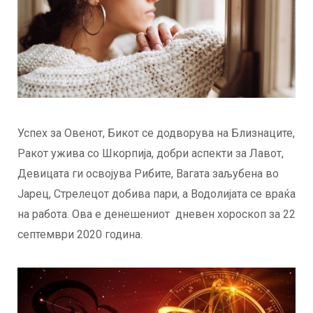
Успех за Овенот, Бикот се додворува на Близнаците,
Ракот ужива со Шкорпија, добри аспекти за Лавот,
Девицата ги освојува Рибите, Вагата заљубена во
Јарец, Стрелецот добива пари, а Водолијата се враќа
на работа. Ова е денешениот дневен хороскоп за 22
септември 2020 година.