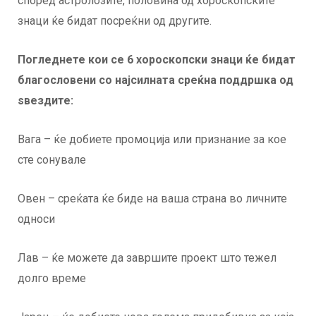
според астролозите, половина од хороскопските
знаци ќе бидат посреќни од другите.
Погледнете кои се 6 хороскопски знаци ќе бидат
благословени со најсилната среќна поддршка од
ѕвездите:
Вага – ќе добиете промоција или признание за кое
сте сонувале
Овен – среќата ќе биде на ваша страна во личните
односи
Лав – ќе можете да завршите проект што тежел
долго време