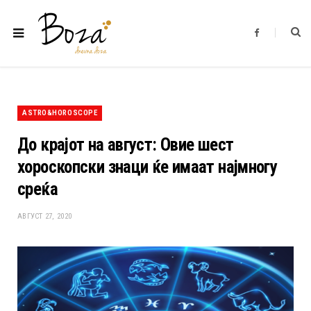
F
a
c
e
b
o
o
k
ASTRO&HOROSCOPE
До крајот на август: Овие шест
хороскопски знаци ќе имаат најмногу
среќа
АВГУСТ 27, 2020