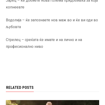
Јарец – ќе добиете нова голема придобивка за која
копнеевте
Водолија – ќе запознаете нов маж во и ќе ви оди во
љубовта
Стрелец – среќата ќе имате и на лично и на
професионално ниво
RELATED POSTS