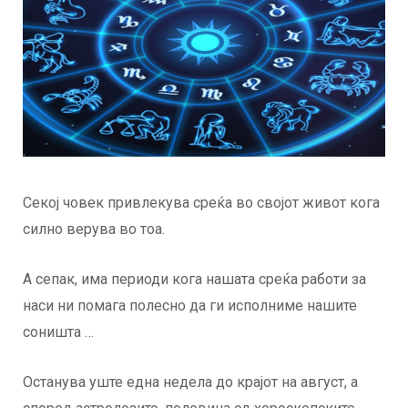
Секој човек привлекува среќа во својот живот кога
силно верува во тоа.
А сепак, има периоди кога нашата среќа работи за
наси ни помага полесно да ги исполниме нашите
соништа …
Останува уште една недела до крајот на август, а