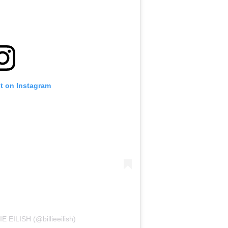
st on Instagram
E EILISH (@billieeilish)