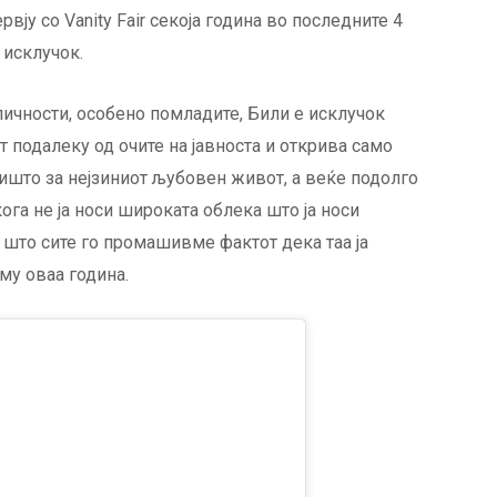
вју со Vanity Fair секоја година во последните 4
 исклучок.
личности, особено помладите, Били е исклучок
ст подалеку од очите на јавноста и открива само
ишто за нејзиниот љубовен живот, а веќе подолго
ога не ја носи широката облека што ја носи
 што сите го промашивме фактот дека таа ја
му оваа година.