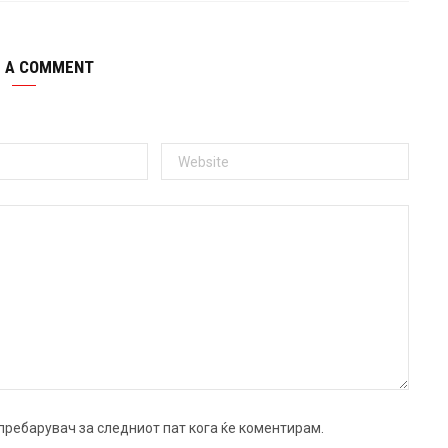
E A COMMENT
ј пребарувач за следниот пат кога ќе коментирам.