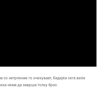
а со нетрпение го очекуваат, бидејќи сега веќе
дека нема да заврши толку брзо.