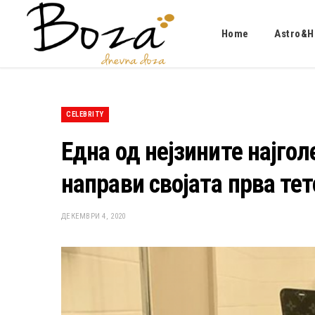
Home
Astro&H
CELEBRITY
Една од нејзините најго
направи својата прва те
ДЕКЕМВРИ 4, 2020