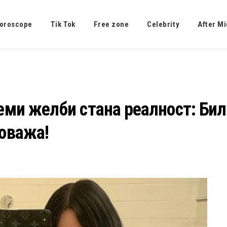
oroscope
Tik Tok
Free zone
Celebrity
After Mi
леми желби стана реалност: Бил
товажа!