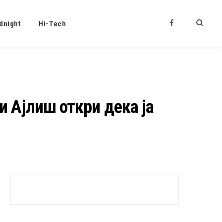
F
dnight
Hi-Tech
a
c
e
b
o
o
k
и Ајлиш откри дека ја