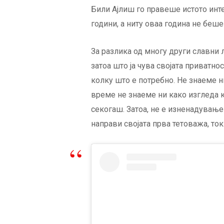
Били Ајлиш го правеше истото интер
години, а ниту оваа година не беше
За разлика од многу други славни 
затоа што ја чува својата приватно
колку што е потребно. Не знаеме н
време не знаеме ни како изгледа к
секогаш. Затоа, не е изненадување
направи својата прва тетоважа, ток