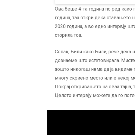
Ова беше 4-та година по ред како го
година, таа откри дека ставањето н
2020 година, а во едно интервју шт
сторила тоа.
Сепак, Били како Били, рече дека 
дознаеме што истетовирала. Мисте
зошто никогаш нема да ја видиме т
многу скриено место или е некој мо
Покрај откривањето на оваа тајна, 
Целото интервју можете да го погл