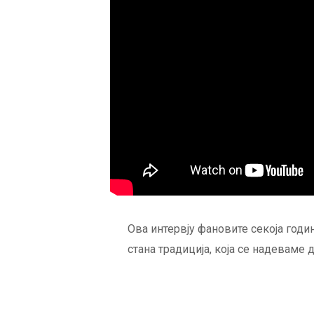
Ова интервју фановите секоја годин
стана традиција, која се надеваме 