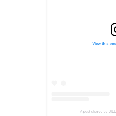
View this po
A post shared by BILLI