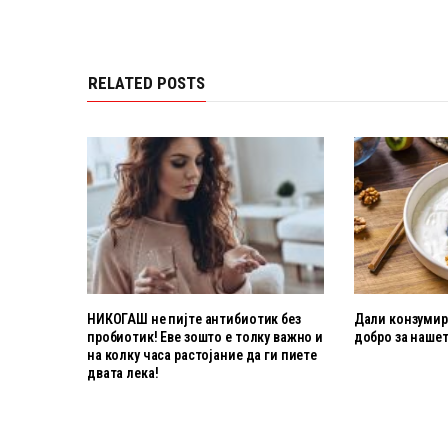
RELATED POSTS
НИКОГАШ не пијте антибиотик без
Дали конзумира
пробиотик! Еве зошто е толку важно и
добро за нашет
на колку часа растојание да ги пиете
двата лека!