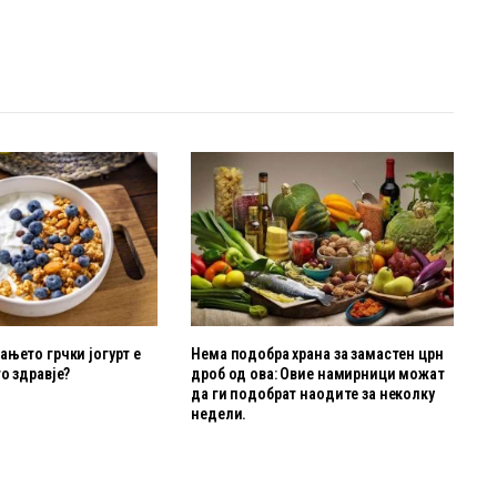
њето грчки јогурт е
Нема подобра храна за замастен црн
о здравје?
дроб од ова: Овие намирници можат
да ги подобрат наодите за неколку
недели.