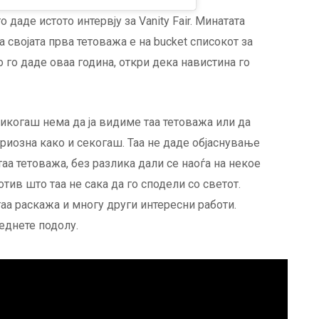
 даде истото интервју за Vanity Fair. Минатата
а својата прва тетоважа е на bucket списокот за
о го даде оваа година, откри дека навистина го
никогаш нема да ја видиме таа тетоважа или да
риозна како и секогаш. Таа не даде објаснување
аа тетоважа, без разлика дали се наоѓа на некое
тив што таа не сака да го сподели со светот.
таа раскажа и многу други интересни работи.
еднете подолу.