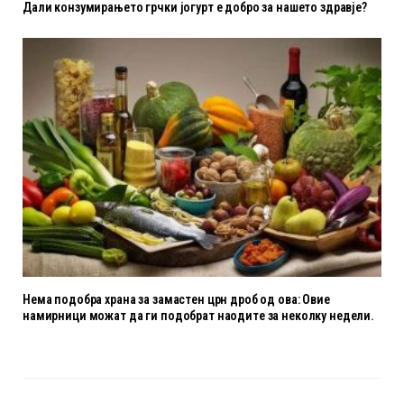
Дали конзумирањето грчки јогурт е добро за нашето здравје?
Нема подобра храна за замастен црн дроб од ова: Овие
намирници можат да ги подобрат наодите за неколку недели.