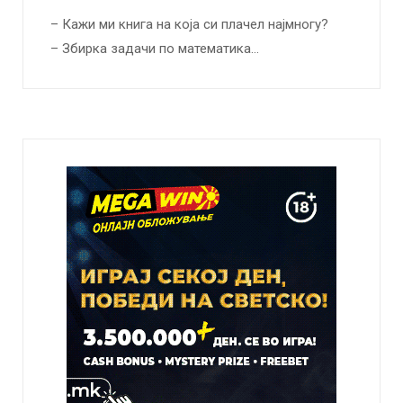
– Кажи ми книга на која си плачел најмногу?
– Збирка задачи по математика…