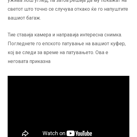
ужива лош углед, па затоа решија да му покажат на
светот што точно се случува откако ќе го напуштите
вашиот багаж.
Тие ставија камера и направија интересна снимка.
Погледнете го епското патување на вашиот куфер,
кој ве следи за време на патувањето. Ова е
неговата приказна