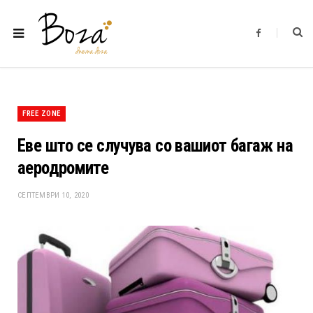
F
a
c
e
b
o
o
k
FREE ZONE
Еве што се случува со вашиот багаж на
аеродромите
СЕПТЕМВРИ 10, 2020