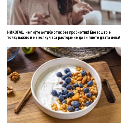
НИКОГАШ не пијте антибиотик без пробиотик! Еве зошто е
толку важно и на колку часа растојание да ги пиете двата лека!