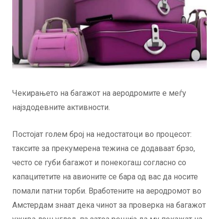
Чекирањето на багажот на аеродромите е меѓу
најздодевните активности.
Постојат голем број на недостатоци во процесот:
таксите за прекумерена тежина се додаваат брзо,
често се губи багажот и понекогаш согласно со
капацитетите на авионите се бара од вас да носите
помали патни торби. Вработените на аеродромот во
Амстердам знаат дека чинот за проверка на багажот